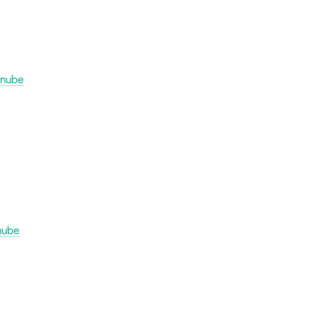
 nube
 nube