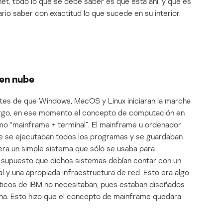
rnet, todo lo que se debe saber es que está ahí, y que es
rio saber con exactitud lo que sucede en su interior.
 en nube
tes de que Windows, MacOS y Linux iniciaran la marcha
bargo, en ese momento el concepto de computación en
mo “mainframe + terminal”. El mainframe u ordenador
ue se ejecutaban todos los programas y se guardaban
 era un simple sistema que sólo se usaba para
r supuesto que dichos sistemas debían contar con un
l y una apropiada infraestructura de red. Esto era algo
icos de IBM no necesitaban, pues estaban diseñados
ina. Esto hizo que el concepto de mainframe quedara