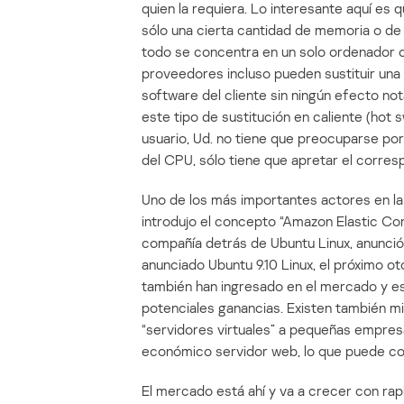
quien la requiera. Lo interesante aquí es q
sólo una cierta cantidad de memoria o de c
todo se concentra en un solo ordenador o 
proveedores incluso pueden sustituir una 
software del cliente sin ningún efecto not
este tipo de sustitución en caliente (hot 
usuario, Ud. no tiene que preocuparse por
del CPU, sólo tiene que apretar el corresp
Uno de los más importantes actores en l
introdujo el concepto “Amazon Elastic Co
compañía detrás de Ubuntu Linux, anunció 
anunciado Ubuntu 9.10 Linux, el próximo 
también han ingresado en el mercado y es
potenciales ganancias. Existen también m
“servidores virtuales” a pequeñas empresa
económico servidor web, lo que puede con
El mercado está ahí y va a crecer con rap