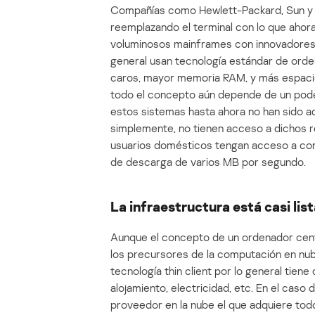
Compañías como Hewlett-Packard, Sun y Ci
reemplazando el terminal con lo que ahora 
voluminosos mainframes con innovadores 
general usan tecnología estándar de ord
caros, mayor memoria RAM, y más espacio
todo el concepto aún depende de un poder
estos sistemas hasta ahora no han sido a
simplemente, no tienen acceso a dichos 
usuarios domésticos tengan acceso a cone
de descarga de varios MB por segundo.
La infraestructura está casi lis
Aunque el concepto de un ordenador centr
los precursores de la computación en nube
tecnología thin client por lo general tien
alojamiento, electricidad, etc. En el caso 
proveedor en la nube el que adquiere todo 