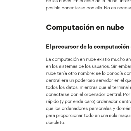
de las nubes. En el caso de la “nube” Inte
posible conectarse con ella. No es necesa
Computación en nube
El precursor de la computación
La computación en nube existió mucho an
en los sistemas de los usuarios. Sin em
nube tenía otro nombre; se lo conocía co
central era un poderoso servidor en el q
todos los datos, mientras que el terminal
conectarse con el ordenador central. Po
rápido (y por ende caro) ordenador centra
que los ordenadores personales y domést
para proporcionar todo en una sola máqu
obsoleto.