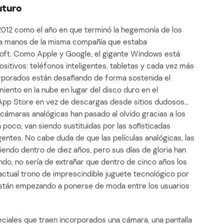
uturo
 2012 como el año en que terminó la hegemonía de los
, a manos de la misma compañía que estaba
soft. Como Apple y Google, el gigante Windows está
sitivos: teléfonos inteligentes, tabletas y cada vez más
rporados están desafiando de forma sostenida el
iento en la nube en lugar del disco duro en el
 App Store en vez de descargas desde sitios dudosos…
cámaras analógicas han pasado al olvido gracias a los
a poco, van siendo sustituidas por las sofisticadas
entes. No cabe duda de que las películas analógicas, las
iendo dentro de diez años, pero sus días de gloria han
do, no sería de extrañar que dentro de cinco años los
tual trono de imprescindible juguete tecnológico por
están empezando a ponerse de moda entre los usuarios
eciales que traen incorporados una cámara, una pantalla