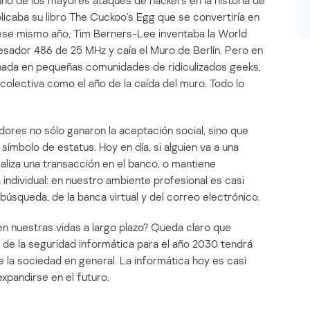
no de los mayores ataques de hackers en la historia de
blicaba su libro The Cuckoo’s Egg que se convertiría en
En ese mismo año, Tim Berners-Lee inventaba la World
esador 486 de 25 MHz y caía el Muro de Berlín. Pero en
nada en pequeñas comunidades de ridiculizados geeks,
olectiva como el año de la caída del muro. Todo lo
res no sólo ganaron la aceptación social, sino que
símbolo de estatus. Hoy en día, si alguien va a una
aliza una transacción en el banco, o mantiene
individual: en nuestro ambiente profesional es casi
búsqueda, de la banca virtual y del correo electrónico.
en nuestras vidas a largo plazo? Queda claro que
o de la seguridad informática para el año 2030 tendrá
e la sociedad en general. La informática hoy es casi
xpandirse en el futuro.