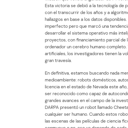
Esta victoria se debió a la tecnología de
con el transcurrir de los años y a algor
hallazgos en base a los datos disponibles.
imperfecto pero que marcó una tendencia
desarrollar el sistema operativo más int
proyectos, con financiamiento parcial de 
ordenador un cerebro humano completo. Ta
artificiales, los investigadores tienen la
gran travesía.
En definitiva, estamos buscando nada me
medioambiente: robots domésticos, autos 
licencia en el estado de Nevada este año,
ser reconocido como capaz de autoconduc
grandes avances en el campo de la invest
DARPA presentó un robot llamado Cheetah
cualquier ser humano. Cuando estos robots
las escenas de las películas de ciencia fic
conmueve o no, eso ya depende de cada 