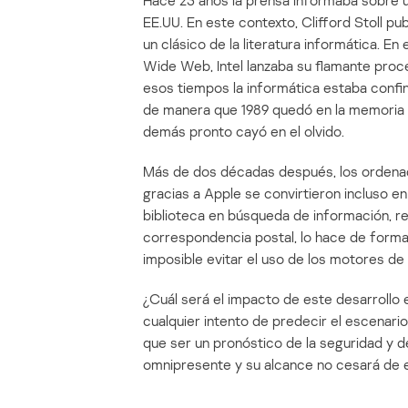
Hace 23 años la prensa informaba sobre u
EE.UU. En este contexto, Clifford Stoll pu
un clásico de la literatura informática. 
Wide Web, Intel lanzaba su flamante proc
esos tiempos la informática estaba confi
de manera que 1989 quedó en la memoria c
demás pronto cayó en el olvido.
Más de dos décadas después, los ordenado
gracias a Apple se convirtieron incluso en 
biblioteca en búsqueda de información, re
correspondencia postal, lo hace de forma 
imposible evitar el uso de los motores de 
¿Cuál será el impacto de este desarrollo 
cualquier intento de predecir el escenari
que ser un pronóstico de la seguridad y d
omnipresente y su alcance no cesará de e