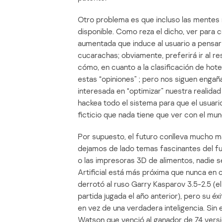
Otro problema es que incluso las mentes 
disponible. Como reza el dicho, ver para 
aumentada que induce al usuario a pensar 
cucarachas; obviamente, preferirá ir al r
cómo, en cuanto a la clasificación de hot
estas “opiniones” ; pero nos siguen engaña
interesada en “optimizar” nuestra realida
hackea todo el sistema para que el usuar
ficticio que nada tiene que ver con el mun
Por supuesto, el futuro conlleva mucho má
dejamos de lado temas fascinantes del fu
o las impresoras 3D de alimentos, nadie s
Artificial está más próxima que nunca en c
derrotó al ruso Garry Kasparov 3.5-2.5 (e
partida jugada el año anterior), pero su
en vez de una verdadera inteligencia. Sin
Watson que venció al ganador de 74 versi