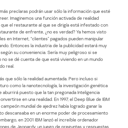
más preclaras podrán usar sólo la información que esté
creer. Imaginemos una función activada de realidad
que el restaurante al que se dirigía está infestado con
estaurante de enfrente, ¿no es verdad? Ya hemos visto
eles en Internet, “clientes” pagados pueden manipular
ndo. Entonces la industria de la publicidad estará muy
d según su conveniencia. Sería muy peligroso si se
io no se dé cuenta de que está viviendo en un mundo
do real.
s que sólo la realidad aumentada. Pero incluso si
turo como la nanotecnología, la investigación genética
e aburrirá puesto que la tan pregonada Inteligencia
onvertirse en una realidad. En 1997, el Deep Blue de IBM
l campeón mundial de ajedrez había logrado ganar la
 éxito descansaba en un enorme poder de procesamiento
 embargo, en 2001 IBM lanzó el increíble ordenador
ones de Jeopardy, un juego de preguntas y respuestas.