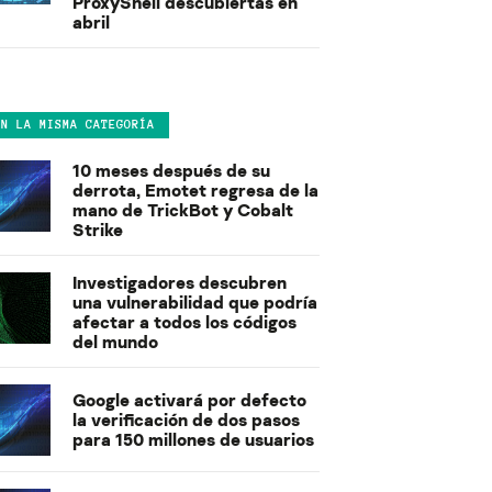
ProxyShell descubiertas en
abril
EN LA MISMA CATEGORÍA
10 meses después de su
derrota, Emotet regresa de la
mano de TrickBot y Cobalt
Strike
Investigadores descubren
una vulnerabilidad que podría
afectar a todos los códigos
del mundo
Google activará por defecto
la verificación de dos pasos
para 150 millones de usuarios