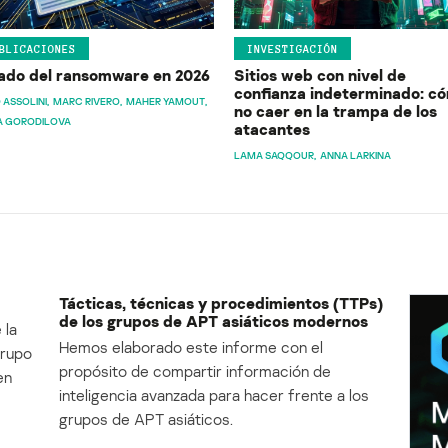
BLICACIONES
INVESTIGACIÓN
ado del ransomware en 2026
Sitios web con nivel de
confianza indeterminado: c
 ASSOLINI
MARC RIVERO
MAHER YAMOUT
no caer en la trampa de los
A GORODILOVA
atacantes
LAMA SAQQOUR
ANNA LARKINA
Tácticas, técnicas y procedimientos (TTPs)
de los grupos de APT asiáticos modernos
 la
Hemos elaborado este informe con el
Grupo
propósito de compartir información de
en
inteligencia avanzada para hacer frente a los
grupos de APT asiáticos.