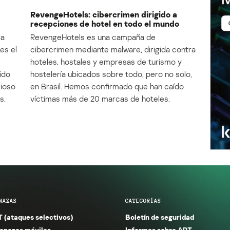
RevengeHotels: cibercrimen dirigido a
recepciones de hotel en todo el mundo
la
RevengeHotels es una campaña de
es el
cibercrimen mediante malware, dirigida contra
e
hoteles, hostales y empresas de turismo y
ido
hostelería ubicados sobre todo, pero no solo,
cioso
en Brasil. Hemos confirmado que han caído
s.
víctimas más de 20 marcas de hoteles.
NAZAS
CATEGORÍAS
 (ataques selectivos)
Boletín de seguridad
nazas móviles
Informes sobre APT