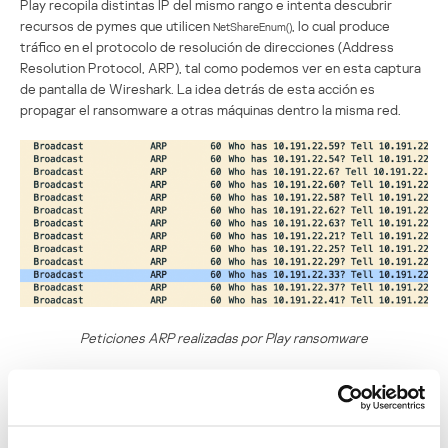
Play recopila distintas IP del mismo rango e intenta descubrir
recursos de pymes que utilicen
, lo cual produce
NetShareEnum()
tráfico en el protocolo de resolución de direcciones (Address
Resolution Protocol, ARP), tal como podemos ver en esta captura
de pantalla de Wireshark. La idea detrás de esta acción es
propagar el ransomware a otras máquinas dentro la misma red.
Peticiones ARP realizadas por Play ransomware
Una vez que encuentra el recurso de una pyme, el ransomware
establece una conexión e intenta prepararla para propagar y
ejecutar el ransomware en el sistema remoto. Podemos verlo en
esta captura de pantalla de Wireshark.