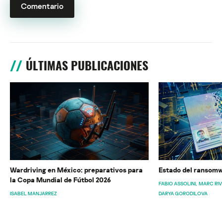
ÚLTIMAS PUBLICACIONES
Wardriving en México: preparativos para
Estado del ransomw
la Copa Mundial de Fútbol 2026
FABIO ASSOLINI
MARC RI
ISABEL MANJARREZ
DARYA GORODILOVA