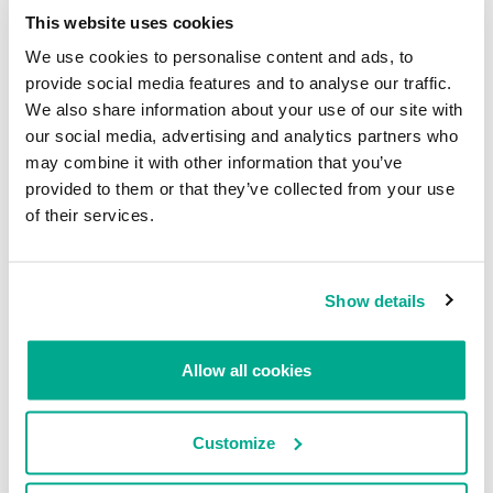
This website uses cookies
We use cookies to personalise content and ads, to
provide social media features and to analyse our traffic.
We also share information about your use of our site with
Conexiones SMB
our social media, advertising and analytics partners who
may combine it with other information that you’ve
Abuso de controladores
provided to them or that they’ve collected from your use
of their services.
Los controladores poseen vulnerabilidades que a su vez pueden
ser explotadas por los atacantes. Uno de estos controladores es
el Anti Rootkit de Avast. Si bien anteriormente
AvosLocker
Show details
utilizaba este controlador, las vulnerabilidades que se explotan hoy
en día no se conocían en ese momento (CVE-2022-26522 y CVE-
2022-26523). Estas vulnerabilidades permiten que los atacantes
Allow all cookies
escalen los privilegios en el sistema atacado o que realicen un
escape del entorno de pruebas. SentinelLabs las
describió en
detalle
, y las reparó a principios de 2022. Sabemos que al menos
las familias de ransomware AvosLocker y Cuba las explotan.
Customize
Utilizar el engaño con los controladores vulnerables tiene algunas