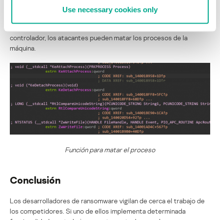
ventajas. En primer lugar, desactiva los productos de seguridad del
Use necessary cookies only
sistema. En segundo lugar, se instala una solución de seguridad, lo
cual activa menos alertas en el sistema. Por último, al explotar el
controlador, los atacantes pueden matar los procesos de la
máquina.
Función para matar el proceso
Conclusión
Los desarrolladores de ransomware vigilan de cerca el trabajo de
los competidores. Si uno de ellos implementa determinada