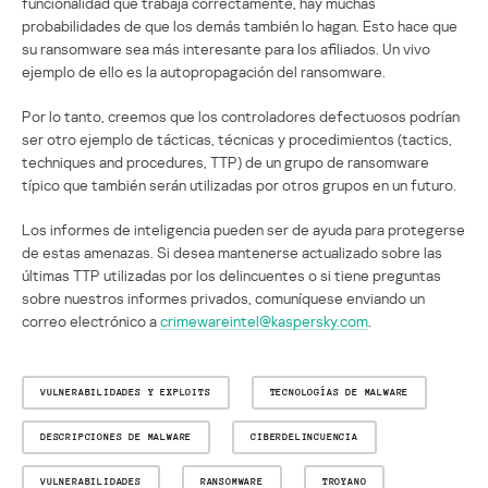
funcionalidad que trabaja correctamente, hay muchas
probabilidades de que los demás también lo hagan. Esto hace que
su ransomware sea más interesante para los afiliados. Un vivo
ejemplo de ello es la autopropagación del ransomware.
Por lo tanto, creemos que los controladores defectuosos podrían
ser otro ejemplo de tácticas, técnicas y procedimientos (tactics,
techniques and procedures, TTP) de un grupo de ransomware
típico que también serán utilizadas por otros grupos en un futuro.
Los informes de inteligencia pueden ser de ayuda para protegerse
de estas amenazas. Si desea mantenerse actualizado sobre las
últimas TTP utilizadas por los delincuentes o si tiene preguntas
sobre nuestros informes privados, comuníquese enviando un
correo electrónico a
crimewareintel@kaspersky.com
.
VULNERABILIDADES Y EXPLOITS
TECNOLOGÍAS DE MALWARE
DESCRIPCIONES DE MALWARE
CIBERDELINCUENCIA
VULNERABILIDADES
RANSOMWARE
TROYANO