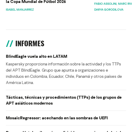
la Copa Mundial de Fútbol 2026
FABIO ASSOLINI
MARC RI
ISABEL MANJARREZ
DARYA GORODILOVA
INFORMES
BlindEagle vuela alto en LATAM
Kaspersky proporciona información sobre la actividad y los TTPs
del APT BlindEagle. Grupo que apunta a organizaciones e
individuos en Colombia, Ecuador, Chile, Panamá y otros países de
América Latina.
Tácticas, técnicas y procedimientos (TTPs) de los grupos de
APT asiáticos modernos
MosaicRegressor: acechando en las sombras de UEFI