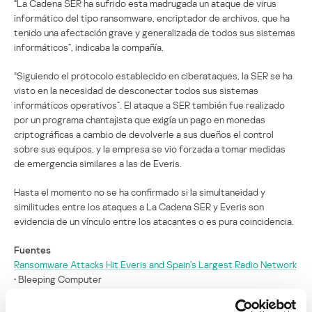
“La Cadena SER ha sufrido esta madrugada un ataque de virus
informático del tipo ransomware, encriptador de archivos, que ha
tenido una afectación grave y generalizada de todos sus sistemas
informáticos”, indicaba la compañía.
“Siguiendo el protocolo establecido en ciberataques, la SER se ha
visto en la necesidad de desconectar todos sus sistemas
informáticos operativos”. El ataque a SER también fue realizado
por un programa chantajista que exigía un pago en monedas
criptográficas a cambio de devolverle a sus dueños el control
sobre sus equipos, y la empresa se vio forzada a tomar medidas
de emergencia similares a las de Everis.
Hasta el momento no se ha confirmado si la simultaneidad y
similitudes entre los ataques a La Cadena SER y Everis son
evidencia de un vínculo entre los atacantes o es pura coincidencia.
Fuentes
Ransomware Attacks Hit Everis and Spain’s Largest Radio Network
• Bleeping Computer
Everis, la Cadena SER y otras empresas, bajo un ataque de
‘ransomware’ que exige Bitcoins como rescate
• Hipertextual