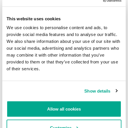
Targeted Ransomware Attacks Hit Several Spanish Companies
•
The Hacker News
This website uses cookies
We use cookies to personalise content and ads, to
SECURITY
provide social media features and to analyse our traffic.
We also share information about your use of our site with
our social media, advertising and analytics partners who
Criminales atacan con ransomware a dos
may combine it with other information that you’ve
importantes empresas españolas: Everis y
provided to them or that they’ve collected from your use
Cadena SER
of their services.
Su dirección de correo electrónico no será publicada.
Los
campos obligatorios están marcados con
*
Show details
Allow all cookies
Nombre
*
Correo electrónico
*
Customize