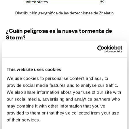
Distribución geográfica de las detecciones de Zhelatin
¿Cuán peligrosa es la nueva tormenta de
Storm?
Su dirección de correo electrónico no será publicada.
Los
campos obligatorios están marcados con
*
This website uses cookies
We use cookies to personalise content and ads, to
provide social media features and to analyse our traffic.
We also share information about your use of our site with
our social media, advertising and analytics partners who
Nombre
*
Correo electrónico
*
may combine it with other information that you’ve
provided to them or that they’ve collected from your use
of their services.