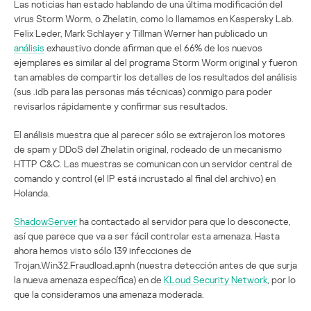
Las noticias han estado hablando de una última modificación del
virus Storm Worm, o Zhelatin, como lo llamamos en Kaspersky Lab.
Felix Leder, Mark Schlayer y Tillman Werner han publicado un
análisis
exhaustivo donde afirman que el 66% de los nuevos
ejemplares es similar al del programa Storm Worm original y fueron
tan amables de compartir los detalles de los resultados del análisis
(sus .idb para las personas más técnicas) conmigo para poder
revisarlos rápidamente y confirmar sus resultados.
El análisis muestra que al parecer sólo se extrajeron los motores
de spam y DDoS del Zhelatin original, rodeado de un mecanismo
HTTP C&C. Las muestras se comunican con un servidor central de
comando y control (el IP está incrustado al final del archivo) en
Holanda.
ShadowServer
ha contactado al servidor para que lo desconecte,
así que parece que va a ser fácil controlar esta amenaza. Hasta
ahora hemos visto sólo 139 infecciones de
Trojan.Win32.Fraudload.apnh (nuestra detección antes de que surja
la nueva amenaza específica) en de
KLoud Security Network
, por lo
que la consideramos una amenaza moderada.