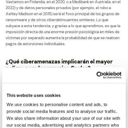
Vastamoo en Finlandia, en el 2020, o a Medibank en Australia, en el
2022) y de datos personales privados (por ejemplo, el robo a
Ashley Madison en el 2015) será el foco principal de los grupos de
ransomware y de otros ciberdelincuentes similares. Lo que
subyace a esta tendencia, y gracias a lo que aprendimos, es que la
imposición directa de una enorme presión psicológica en miles de
víctimas por separado aumenta la probabilidad de que se realicen
pagos de extorsiones individuales.
¿Qué ciberamenazas implicarán el mayor
peligro para los usuarios finales?
Yury Slobodyanuk
, director de Investigación en Filtrado de
Contenido, Kaspersky
This website uses cookies
Como la situación geopolítica es bastante tensa, distintos tipos
de fraudes se aprovecharán de los nuevos acontecimientos.
We use cookies to personalise content and ads, to
Además, se podrían utilizar varias técnicas de generación de
provide social media features and to analyse our traffic.
noticias falsas con IA.
We also share information about your use of our site with
our social media, advertising and analytics partners who
Sven Herpig
, director de Ciberseguridad del grupo de expertos