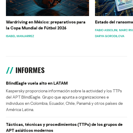
Wardriving en México: preparativos para
Estado del ransomw
la Copa Mundial de Fútbol 2026
FABIO ASSOLINI
MARC RI
ISABEL MANJARREZ
DARYA GORODILOVA
INFORMES
BlindEagle vuela alto en LATAM
Kaspersky proporciona información sobre la actividad y los TTPs
del APT BlindEagle. Grupo que apunta a organizaciones e
individuos en Colombia, Ecuador, Chile, Panamá y otros países de
América Latina.
Tácticas, técnicas y procedimientos (TTPs) de los grupos de
APT asiáticos modernos