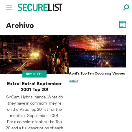
Archivo
April’s Top Ten Occurring Viruses
NOTICIAS
GREAT
Extra! Extra! September
2001 Top 20!
SirCam, Hybris, Nimda…What do
they have in common? They’re
on the Virus Top 20 list for the
month of September, 2001.
For a complete look at the Top
20 and a full description of each