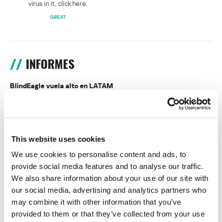
virus in it, click here.
GREAT
INFORMES
BlindEagle vuela alto en LATAM
Kaspersky proporciona información sobre la actividad y los TTPs
del APT BlindEagle. Grupo que apunta a organizaciones e
individuos en Colombia, Ecuador, Chile, Panamá y otros países de
América Latina.
This website uses cookies
We use cookies to personalise content and ads, to
Tácticas, técnicas y procedimientos (TTPs) de los grupos de
APT asiáticos modernos
provide social media features and to analyse our traffic.
We also share information about your use of our site with
MosaicRegressor: acechando en las sombras de UEFI
our social media, advertising and analytics partners who
may combine it with other information that you’ve
provided to them or that they’ve collected from your use
RevengeHotels: cibercrimen dirigido a recepciones de hotel