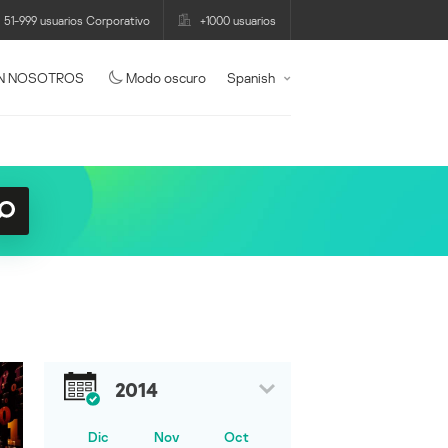
51-999 usuarios Corporativo
+1000 usuarios
N NOSOTROS
Modo oscuro
Spanish
2014
Dic
Nov
Oct