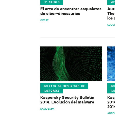
OPINIONES
NO
El arte de encontrar esqueletos
Aut
de ciber-dinosaurios
The
los 
GREAT
SECUR
BOLETÍN DE SEGURIDAD DE
BO
KASPERSKY
KA
Kaspersky Security Bulletin
Kas
2014. Evolución del malware
2014
201
DAVID EMM
ANTO