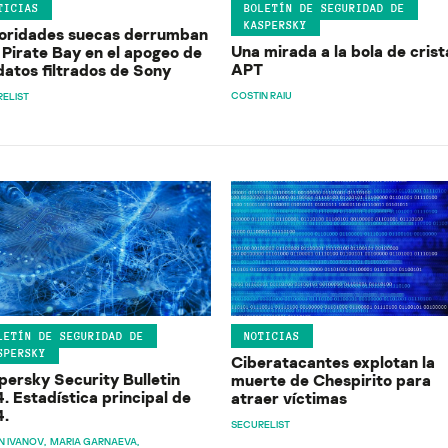
TICIAS
BOLETÍN DE SEGURIDAD DE
KASPERSKY
oridades suecas derrumban
Una mirada a la bola de crist
 Pirate Bay en el apogeo de
APT
datos filtrados de Sony
COSTIN RAIU
ELIST
LETÍN DE SEGURIDAD DE
NOTICIAS
SPERSKY
Ciberatacantes explotan la
persky Security Bulletin
muerte de Chespirito para
. Estadística principal de
atraer víctimas
4.
SECURELIST
N IVANOV
MARIA GARNAEVA