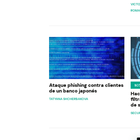
VICT
ROMA
Ataque phishing contra clientes
NO
de un banco japonés
Hac
filt
TATYANA SHCHERBAKOVA
de 
SECUR