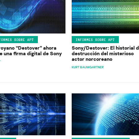
FORMES SOBRE APT
INFORMES SOBRE APT
troyano “Destover” ahora
Sony/Destover: El historial 
e una firma digital de Sony
destrucción del misterioso
actor norcoreano
T
KURT BAUMGARTNER