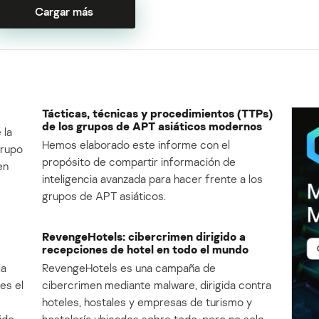
Cargar más
Tácticas, técnicas y procedimientos (TTPs)
de los grupos de APT asiáticos modernos
 la
Hemos elaborado este informe con el
Grupo
propósito de compartir información de
en
inteligencia avanzada para hacer frente a los
grupos de APT asiáticos.
RevengeHotels: cibercrimen dirigido a
recepciones de hotel en todo el mundo
la
RevengeHotels es una campaña de
es el
cibercrimen mediante malware, dirigida contra
e
hoteles, hostales y empresas de turismo y
ido
hostelería ubicados sobre todo, pero no solo,