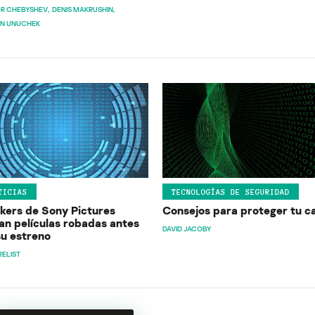
OR CHEBYSHEV
DENIS MAKRUSHIN
N UNUCHEK
TICIAS
TECNOLOGÍAS DE SEGURIDAD
kers de Sony Pictures
Consejos para proteger tu c
ran películas robadas antes
DAVID JACOBY
su estreno
ELIST