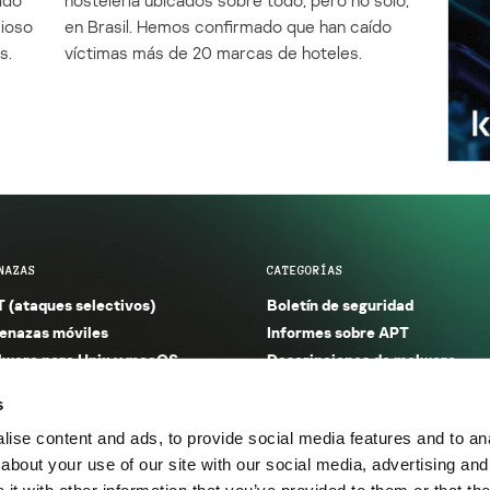
cioso
en Brasil. Hemos confirmado que han caído
s.
víctimas más de 20 marcas de hoteles.
NAZAS
CATEGORÍAS
 (ataques selectivos)
Boletín de seguridad
nazas móviles
Informes sobre APT
ware para Unix y macOS
Descripciones de malware
ware para Windows
Investigación
s
orno seguro (IoT)
Informes sobre malware
ise content and ads, to provide social media features and to anal
nazas financieras
Informes sobre spam y phishin
about your use of our site with our social media, advertising and
nazas industriales
Publicaciones