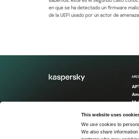
en que se ha detectado un firmware mali
de la UEFI usado por un actor de amenaza
AME
APT
Ame
Mal
Mal
This website uses cookie
Ent
We use cookies to personal
Ame
We also share information 
Ame