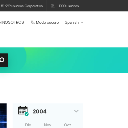
51-999 usuarios Corporativo
+1000 usuarios
N NOSOTROS
Modo oscuro
Spanish
2004
Dic
Nov
Oct