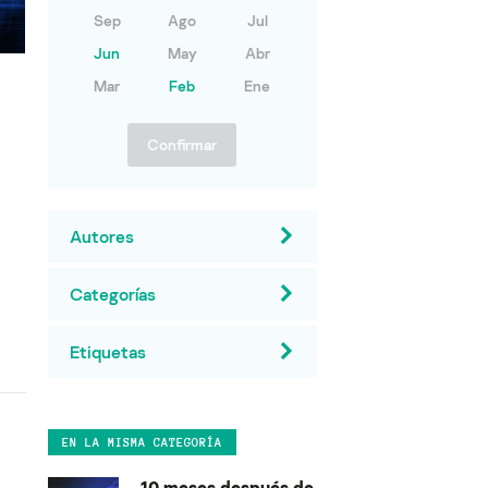
Sep
Ago
Jul
Jun
May
Abr
Mar
Feb
Ene
Confirmar
Autores
Categorías
Etiquetas
EN LA MISMA CATEGORÍA
10 meses después de