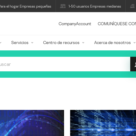
Para el hogar Empresas pequeñas
1-50 usuarios Empresas medianas
CompanyAccount
COMUNÍQUESE CO
Servicios
Centro de recursos
Acerca de nosotros