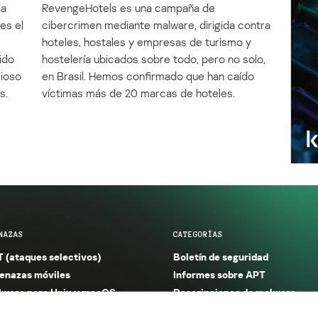
la
RevengeHotels es una campaña de
es el
cibercrimen mediante malware, dirigida contra
e
hoteles, hostales y empresas de turismo y
ido
hostelería ubicados sobre todo, pero no solo,
cioso
en Brasil. Hemos confirmado que han caído
s.
víctimas más de 20 marcas de hoteles.
NAZAS
CATEGORÍAS
 (ataques selectivos)
Boletín de seguridad
nazas móviles
Informes sobre APT
ware para Unix y macOS
Descripciones de malware
ware para Windows
Investigación