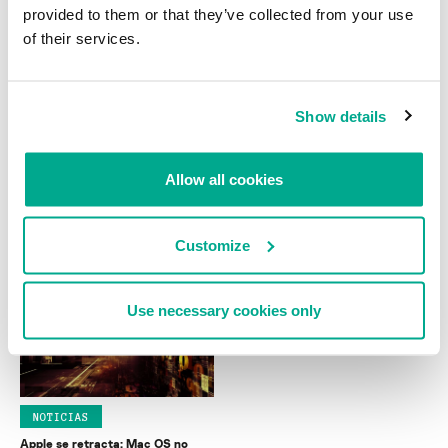
provided to them or that they’ve collected from your use
of their services.
Show details
NOTICIAS
NOTICIAS
Analizando el estado de las redes
Piratas alteran el sitio del
Allow all cookies
inalámbricas de Copenhagen,
Departamento de Defensa de
Dinamarca
Perú
MAGNUS KALKUHL
Customize
Use necessary cookies only
NOTICIAS
Apple se retracta: Mac OS no