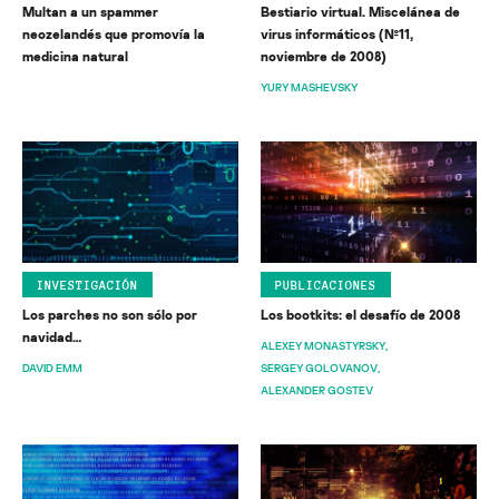
Multan a un spammer
Bestiario virtual. Miscelánea de
neozelandés que promovía la
virus informáticos (№11,
medicina natural
noviembre de 2008)
YURY MASHEVSKY
INVESTIGACIÓN
PUBLICACIONES
Los parches no son sólo por
Los bootkits: el desafío de 2008
navidad…
ALEXEY MONASTYRSKY
DAVID EMM
SERGEY GOLOVANOV
ALEXANDER GOSTEV