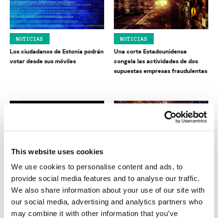
NOTICIAS
NOTICIAS
Los ciudadanos de Estonia podrán
Una corte Estadounidense
votar desde sus móviles
congela las actividades de dos
supuestas empresas fraudulentas
This website uses cookies
NOTICIAS
NOTICIAS
We use cookies to personalise content and ads, to
La fiscalía de Virginia intenta
La IWF se retracta: la imagen
provide social media features and to analyse our traffic.
recuperar sus leyes antispam
“potencialmente ilegal” de
We also share information about your use of our site with
Wikipedia vuelve a la red
our social media, advertising and analytics partners who
may combine it with other information that you’ve