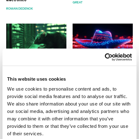
GREAT
ROMAN DEDENOK
INVESTIGACIONES DE GREAT
DESCRIPCIONES DE MALWARE
JanelaRAT: una amenaza
Archivos del SOC: Hora de
financiera para usuarios de
“Sapecar”, análisis de una nueva
This website uses cookies
América Latina
campaña de Horabot en México
We use cookies to personalise content and ads, to
GREAT
MATEUS SALGADO
provide social media features and to analyse our traffic.
DOMENICO CALDARELLA
We also share information about your use of our site with
our social media, advertising and analytics partners who
may combine it with other information that you’ve
provided to them or that they’ve collected from your use
of their services.