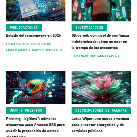
PUBLICACIONES
INVESTIGACIÓN
Estado del ransomware en 2026
Sitios web con nivel de confianza
indeterminado: cómo no caer en
FABIO ASSOLINI
MARC RIVERO
la trampa de los atacantes
MAHER YAMOUT
DARYA GORODILOVA
LAMA SAQQOUR
ANNA LARKINA
SPAM Y PHISHING
DESCRIPCIONES DE MALWARE
Phishing “legítimo”: cómo los
Lotus Wiper: una nueva amenaza
atacantes usan Amazon SES para
para el sector energético y de
evadir la protección de correo
servicios públicos
electrónico