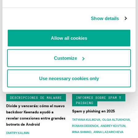
INFORMES SOBRE
INFORMES SOBRE MALWARE
Show details
VULNERABILIDADES
Virología móvil 2025
Exploits y vulnerabilidades en el
ANTON KIVVA
cuarto trimestre de 2025
Allow all cookies
ALEXANDER KOLESNIKOV
Customize
Use necessary cookies only
DESCRIPCIONES DE MALWARE
INFORMES SOBRE SPAM Y
PHISHING
Divide y vencerás: cómo el nuevo
Spam y phishing en 2025
backdoor Keenadu ayudó a
revelar conexiones entre grandes
TATYANA KULIKOVA
OLGA ALTUKHOVA
botnets de Android
ROMAN DEDENOK
ANDREY KOVTUN
IRINA SHIMKO
ANNA LAZARICHEVA
DMITRY KALININ