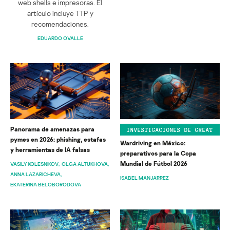
web shells e impresoras. El
artículo incluye TTP y
recomendaciones.
EDUARDO OVALLE
Panorama de amenazas para
INVESTIGACIONES DE GREAT
pymes en 2026: phishing, estafas
Wardriving en México:
y herramientas de IA falsas
preparativos para la Copa
Mundial de Fútbol 2026
VASILY KOLESNIKOV
OLGA ALTUKHOVA
ANNA LAZARICHEVA
ISABEL MANJARREZ
EKATERINA BELOBORODOVA