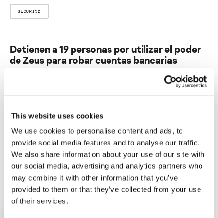
SECURITY
Detienen a 19 personas por utilizar el poder
de Zeus para robar cuentas bancarias
Su dirección de correo electrónico no será publicada.
Los
campos obligatorios están marcados con
*
This website uses cookies
We use cookies to personalise content and ads, to
provide social media features and to analyse our traffic.
We also share information about your use of our site with
our social media, advertising and analytics partners who
Nombre
*
Correo electrónico
*
may combine it with other information that you’ve
provided to them or that they’ve collected from your use
of their services.