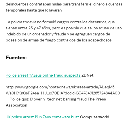
delincuentes contrataban mulas para transferir el dinero a cuentas
temporales hasta que lo lavaran.
La policía todavía no formuló cargos contra los detenidos, que
tienen entre 23 y 47 años, pero es posible que se los acuse de uso
indebido de un ordenador y fraude y se agreguen cargos de
posesión de armas de fuego contra dos de los sospechosos.
Fuentes:
Police arrest 19 Zeus online fraud suspects
ZDNet
http://www.google.com/hostednews/ukpress/article/ALeqM5j-
Wa0H9KnGsP24sa_HlJLip7OE1A?docId=B3476491285724844A00
— Police quiz 19 over hi-tech net banking fraud
The Press
Association
UK police arrest 19 in Zeus crimeware bust
Computerworld