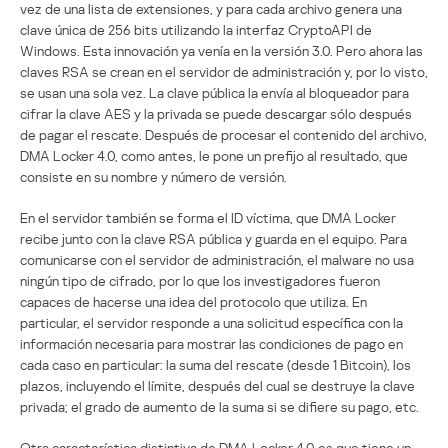
vez de una lista de extensiones, y para cada archivo genera una
clave única de 256 bits utilizando la interfaz CryptoAPI de
Windows. Esta innovación ya venía en la versión 3.0. Pero ahora las
claves RSA se crean en el servidor de administración y, por lo visto,
se usan una sola vez. La clave pública la envía al bloqueador para
cifrar la clave AES y la privada se puede descargar sólo después
de pagar el rescate. Después de procesar el contenido del archivo,
DMA Locker 4.0, como antes, le pone un prefijo al resultado, que
consiste en su nombre y número de versión.
En el servidor también se forma el ID víctima, que DMA Locker
recibe junto con la clave RSA pública y guarda en el equipo. Para
comunicarse con el servidor de administración, el malware no usa
ningún tipo de cifrado, por lo que los investigadores fueron
capaces de hacerse una idea del protocolo que utiliza. En
particular, el servidor responde a una solicitud específica con la
información necesaria para mostrar las condiciones de pago en
cada caso en particular: la suma del rescate (desde 1 Bitcoin), los
plazos, incluyendo el límite, después del cual se destruye la clave
privada; el grado de aumento de la suma si se difiere su pago, etc.
Otra característica distintiva de DMA Locker 4.0 es que tiene un