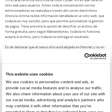
sitio web para usuarios. Antes toda la comunicación con los
extorsionadores se realizaba a través del correo electrónico.
Ahora la víctima recibe información detallada en un sitio web, que
todavía es muy sencillo, pero que permite automatizar la gestión
de pagos. Tiene prevista la opción de descifrar un archivo de
forma gratuita, pero según Malwarebytes, todavía no funciona:
acepta el archivo, pero todavía no entrega el resultado.
Es de destacar que el nuevo sitio está alojado en Internet y no en
una red anónima, en la misma dirección IP que el servidor de
administración. Esto hace que ambos sean más fáciles de
identificar y bloquear. Los delincuentes decidieron mantener la
comunicación por correo electrónico como una opción de reserva.
This website uses cookies
La rápida evolución de DMA Locker y sus cambios cualitativos -que
We use cookies to personalise content and ads, to
todavía carecen de novedad pero son significativos- son un
provide social media features and to analyse our traffic.
testimonio de que sus autores tienen intenciones serias. “Los
We also share information about your use of our site with
cambios recientes indican que los delincuentes están preparando
el producto para distribuirlo a gran escala, -resumen los expertos.
our social media, advertising and analytics partners who
Varios elementos importantes están automatizados. El esquema
may combine it with other information that you’ve
de propagación ahora se basa en paquetes de exploits, lo que
provided to them or that they’ve collected from your use