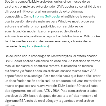
Según la compañía Malwarebytes, en los cinco meses de su
existencia el malware extorsionador DMA Locker se convirtió de un
cifrador primitivo en una herramienta de extorsión muy
competitiva. Como
informa Softpedia
, el análisis de la reciente
cuarta versión de este malware para Windows mostró que sus
autores le añadieron compatibilidad con servidores de
administración, modernizaron el proceso de cifrado y
automatizaron la gestión de pagos. La distribución de DMA Locker
también se lleva a cabo de una manera nueva, a través de un
paquete de
exploits
(
Neutrino
).
De acuerdo con la cronología de Malwarebytes, el extorsionador
DMA Locker apareció en enero de este año. Se instalaba de forma
manual, mediante el escritorio remoto, funcionaba de manera
autónoma y cifraba todos los archivos con una misma clave AES
especificada en su código. Este modelo hacía que fuese fácil crear
un descifrador, razón por la cual los creadores del virus no tardaron
mucho en publicar una nueva versión. DMA Locker 2.0 ya utilizaba
dos algoritmos de cifrado, AES y RSA. Para cada archivo creaba
una clave de 256 bits, y después de usarla la cifraba mediante el
algoritmo RSA incluido en el código y la guardaba en el archivo
cifrado.