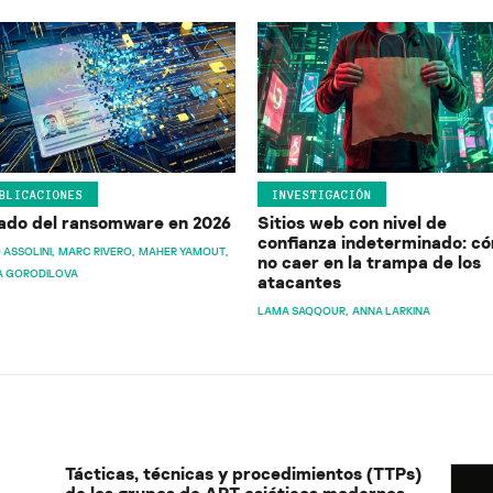
BLICACIONES
INVESTIGACIÓN
ado del ransomware en 2026
Sitios web con nivel de
confianza indeterminado: c
 ASSOLINI
MARC RIVERO
MAHER YAMOUT
no caer en la trampa de los
A GORODILOVA
atacantes
LAMA SAQQOUR
ANNA LARKINA
Tácticas, técnicas y procedimientos (TTPs)