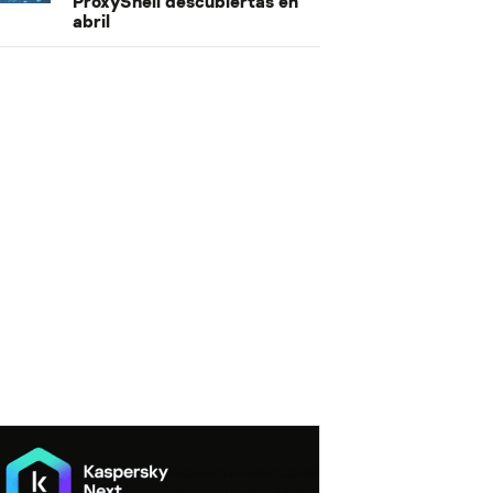
ProxyShell descubiertas en
abril