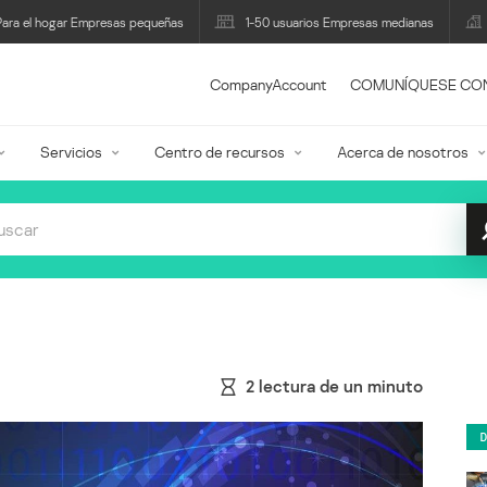
Para el hogar Empresas pequeñas
1-50 usuarios Empresas medianas
CompanyAccount
COMUNÍQUESE CO
Servicios
Centro de recursos
Acerca de nosotros
2
lectura de un minuto