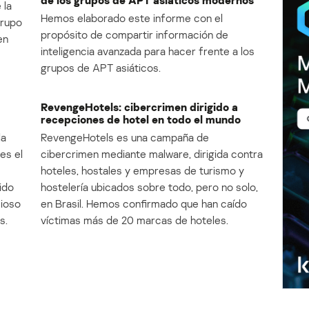
de los grupos de APT asiáticos modernos
 la
Hemos elaborado este informe con el
Grupo
propósito de compartir información de
en
inteligencia avanzada para hacer frente a los
grupos de APT asiáticos.
RevengeHotels: cibercrimen dirigido a
recepciones de hotel en todo el mundo
la
RevengeHotels es una campaña de
es el
cibercrimen mediante malware, dirigida contra
e
hoteles, hostales y empresas de turismo y
ido
hostelería ubicados sobre todo, pero no solo,
cioso
en Brasil. Hemos confirmado que han caído
s.
víctimas más de 20 marcas de hoteles.