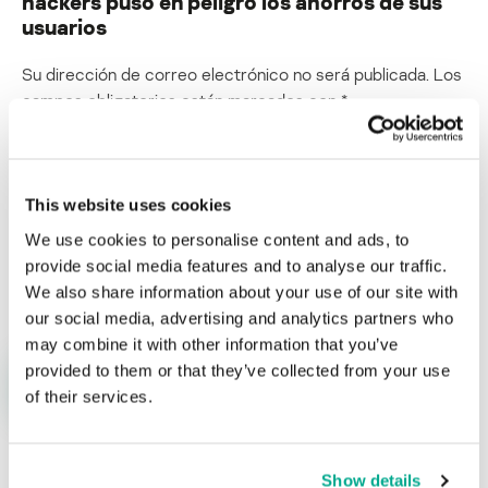
hackers puso en peligro los ahorros de sus
usuarios
Su dirección de correo electrónico no será publicada.
Los
campos obligatorios están marcados con
*
This website uses cookies
We use cookies to personalise content and ads, to
Nombre
*
Correo electrónico
*
provide social media features and to analyse our traffic.
We also share information about your use of our site with
our social media, advertising and analytics partners who
may combine it with other information that you’ve
provided to them or that they’ve collected from your use
of their services.
Show details