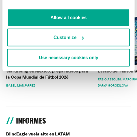
ÚLTIMAS PUBLICACIONES
Allow all cookies
Customize
Use necessary cookies only
Wardriving en México: preparativos para
Estado del ransomw
la Copa Mundial de Fútbol 2026
FABIO ASSOLINI
MARC RI
ISABEL MANJARREZ
DARYA GORODILOVA
INFORMES
BlindEagle vuela alto en LATAM