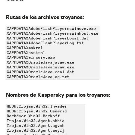
Rutas de los archivos troyanos:
%APPDATA%AdobeFlashPlayermswinsvc.exe
%APPDATA%AdobeFlashPlayermswinhost.exe
%APPDATA%AdobeFlashPlayerLocal.dat
%APPDATA%AdobeFlashPlayerLog.txt
%APPDATA%mskrnl
%APPDATA%nsskrnl
%APPDATA%winserv.exe
%APPDATA%OracleJavajavaw.exe
%APPDATA%OracleJavajavaw.exe
%APPDATA%OracleJavaLocal.dat
%APPDATA%OracleJavaLog.txt
Nombres de Kaspersky para los troyanos:
HEUR:Trojan.Win32.Invader
HEUR:Trojan.Win32.Generic
Backdoor.Win32.Backoff
Trojan.Win32.Agent.ahhia
Trojan.Win32.Agent.agvmh
Trojan.Win32.Agent.aeyfj