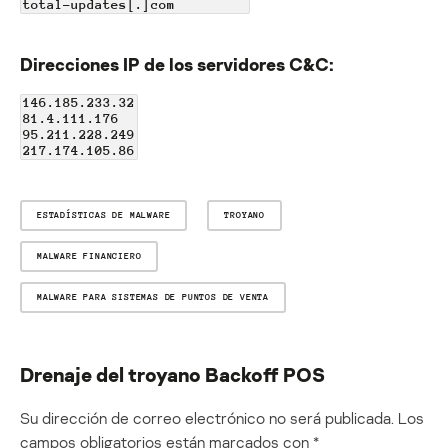
total-updates[.]com
Direcciones IP de los servidores C&C:
146.185.233.32
81.4.111.176
95.211.228.249
217.174.105.86
ESTADÍSTICAS DE MALWARE
TROYANO
MALWARE FINANCIERO
MALWARE PARA SISTEMAS DE PUNTOS DE VENTA
Drenaje del troyano Backoff POS
Su dirección de correo electrónico no será publicada.
Los
campos obligatorios están marcados con
*