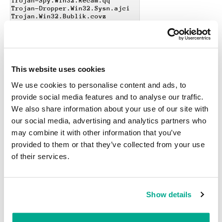
Trojan-Spy.Win32.Recam.qq
Trojan-Dropper.Win32.Sysn.ajci
Trojan.Win32.Bublik.covz
Trojan-Dropper.Win32.Dapato.dddq
Trojan.Win32.Agent.agufs
Trojan.Win32.Agent.ahbhh
Trojan.Win32.Agent.agigp
Trojan.Win32.Agent.aeqsu
Trojan.Win32.Agent.ahgxs
This website uses cookies
Trojan.Win32.Inject.mhjl
Trojan.Win32.Agent.ahbhh
We use cookies to personalise content and ads, to
Trojan.Win32.Agent.ahhee
Trojan.Win32.Agent.ahgxs
provide social media features and to analyse our traffic.
We also share information about your use of our site with
our social media, advertising and analytics partners who
MD5s:
may combine it with other information that you’ve
provided to them or that they’ve collected from your use
684e03daaffa02ffecd6c7747ffa030e
3ff0f444ef4196f2a47a16eeec506e93
of their services.
12c9c0bc18fdf98189457a9d112eebfc
14cca3ad6365cb50751638d35bdb84ec
d0f3bf7abbe65b91434905b6955203fe
38e8ed887e725339615b28e60f3271e4
7b027599ae15512256bb5bc52e58e811
Show details
5cdc9d5998635e2b91c0324465c6018f
821ac2580843cb0c0f4baff57db8962e
b08d4847c370f79af006d113b3d8f6cf