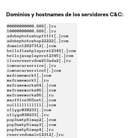
Dominios y hostnames de los servidores C&C:
00000000000.888[.]ru
10000000000.888[.]ru
adobephotoshop11111[.]com
adobephotoshop22222[.]com
domain12827312[.]com
helloflashplayers12345[.]com
hellojavaplayers12345[.]com
ilovereservdom213ada2[.]ru
iownacarservice[.]ru
iownacarservice1[.]com
msframework1[.]com
msframework1[.]ru
msframeworkx64[.]com
msframeworkx86[.]com
msframeworkx86[.]ru
msoffice365net[.]com
nullllllllllll[.]com
ollygo030233[.]com
ollygo030233[.]ru
pop3smtp5imap2[.]com
pop3smtp5imap3[.]com
pop3smtp5imap4[.]ru
reservedomain12312[.]ru