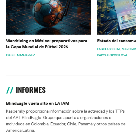
Wardriving en México: preparativos para
Estado del ransomw
la Copa Mundial de Fútbol 2026
FABIO ASSOLINI
MARC RI
ISABEL MANJARREZ
DARYA GORODILOVA
INFORMES
BlindEagle vuela alto en LATAM
Kaspersky proporciona información sobre la actividad y los TTPs
del APT BlindEagle. Grupo que apunta a organizaciones e
individuos en Colombia, Ecuador, Chile, Panamá y otros países de
América Latina.