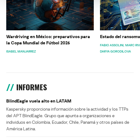
Wardriving en México: preparativos para
Estado del ransomw
la Copa Mundial de Fútbol 2026
FABIO ASSOLINI
MARC RI
ISABEL MANJARREZ
DARYA GORODILOVA
INFORMES
BlindEagle vuela alto en LATAM
Kaspersky proporciona información sobre la actividad y los TTPs
del APT BlindEagle. Grupo que apunta a organizaciones e
individuos en Colombia, Ecuador, Chile, Panamá y otros países de
América Latina.