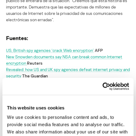
público se enterara de la situación. “Creemos que esta historia es
importante. Demuestra que las expectativas de millones de
usuarios de Internet sobre la privacidad de sus comunicaciones
electrónicas son erradas”.
Fuentes:
US, British spy agencies ‘crack Web encryption’
AFP
New Snowden documents say NSA can break common Internet
encryption
Reuters
Revealed: how US and UK spy agencies defeat internet privacy and
security
The Guardian
EE.UU. y Gran Bretaña aprendieron a
crackear los sistemas de codificación en la
red
This website uses cookies
We use cookies to personalise content and ads, to
Su dirección de correo electrónico no será publicada.
Los
provide social media features and to analyse our traffic.
campos obligatorios están marcados con
*
We also share information about your use of our site with