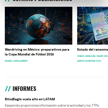
Wardriving en México: preparativos para
Estado del ransomw
la Copa Mundial de Fútbol 2026
FABIO ASSOLINI
MARC RI
ISABEL MANJARREZ
DARYA GORODILOVA
INFORMES
BlindEagle vuela alto en LATAM
Kaspersky proporciona información sobre la actividad y los TTPs