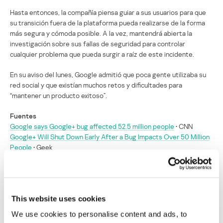
Hasta entonces, la compañía piensa guiar a sus usuarios para que
su transición fuera de la plataforma pueda realizarse de la forma
más segura y cómoda posible. A la vez, mantendrá abierta la
investigación sobre sus fallas de seguridad para controlar
cualquier problema que pueda surgir a raíz de este incidente.
En su aviso del lunes, Google admitió que poca gente utilizaba su
red social y que existían muchos retos y dificultades para
“mantener un producto exitoso”.
Fuentes
Google says Google+ bug affected 52.5 million people
• CNN
Google+ Will Shut Down Early After a Bug Impacts Over 50 Million
People
• Geek
Google to accelerate Google+ social network closure due to new
bug
• MarketWatch
El cierre de Google+ se adelanta por una
This website uses cookies
falla de seguridad que afecta a 52,5 millones
We use cookies to personalise content and ads, to
de usuarios