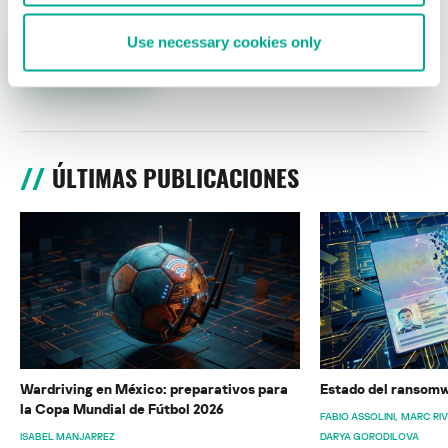
Use necessary cookies only
ÚLTIMAS PUBLICACIONES
Wardriving en México: preparativos para
Estado del ransomw
la Copa Mundial de Fútbol 2026
FABIO ASSOLINI
MARC RI
ISABEL MANJARREZ
DARYA GORODILOVA