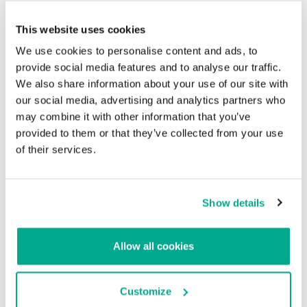
CNN
This website uses cookies
Tech Times
We use cookies to personalise content and ads, to
New York Daily News
provide social media features and to analyse our traffic.
We also share information about your use of our site with
our social media, advertising and analytics partners who
EL FBI usa un sitio de pornografía infantil
may combine it with other information that you’ve
como carnada para atrapar criminales
provided to them or that they’ve collected from your use
of their services.
Su dirección de correo electrónico no será publicada.
Los
campos obligatorios están marcados con
*
Show details
Allow all cookies
Nombre
*
Correo electrónico
*
Customize