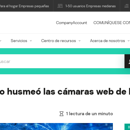
Para el hogar Empresas pequeñas
1-50 usuarios Empresas medianas
CompanyAccount
COMUNÍQUESE CO
Servicios
Centro de recursos
Acerca de nosotros
co husmeó las cámaras web de 
1
lectura de un minuto