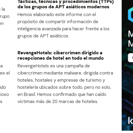
Tácticas, técnicas y procedimientos (TTPs)
de los grupos de APT asiáticos modernos
 la
Hemos elaborado este informe con el
Grupo
propósito de compartir información de
en
inteligencia avanzada para hacer frente a los
grupos de APT asiáticos.
RevengeHotels: cibercrimen dirigido a
recepciones de hotel en todo el mundo
la
RevengeHotels es una campaña de
es el
cibercrimen mediante malware, dirigida contra
e
hoteles, hostales y empresas de turismo y
ido
hostelería ubicados sobre todo, pero no solo,
cioso
en Brasil. Hemos confirmado que han caído
s.
víctimas más de 20 marcas de hoteles.