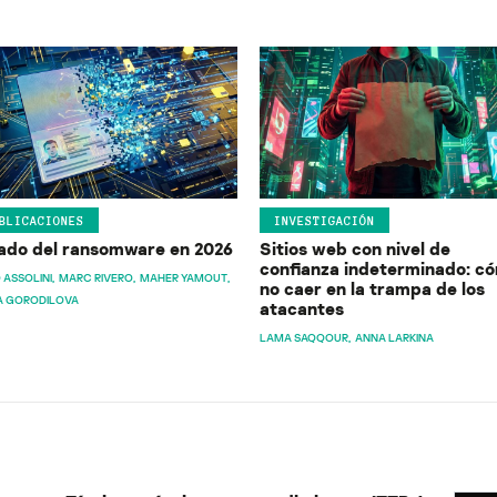
BLICACIONES
INVESTIGACIÓN
ado del ransomware en 2026
Sitios web con nivel de
confianza indeterminado: c
 ASSOLINI
MARC RIVERO
MAHER YAMOUT
no caer en la trampa de los
A GORODILOVA
atacantes
LAMA SAQQOUR
ANNA LARKINA