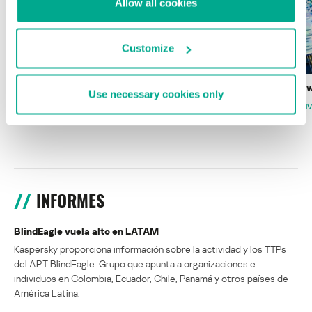
Allow all cookies
Customize
Wardriving en México: preparativos para
Estado del ransomw
Use necessary cookies only
la Copa Mundial de Fútbol 2026
FABIO ASSOLINI
MARC RI
ISABEL MANJARREZ
DARYA GORODILOVA
INFORMES
BlindEagle vuela alto en LATAM
Kaspersky proporciona información sobre la actividad y los TTPs
del APT BlindEagle. Grupo que apunta a organizaciones e
individuos en Colombia, Ecuador, Chile, Panamá y otros países de
América Latina.