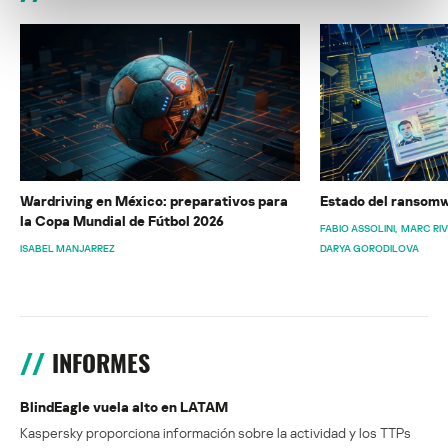
Wardriving en México: preparativos para
Estado del ransomw
la Copa Mundial de Fútbol 2026
FABIO ASSOLINI
MARC RI
ISABEL MANJARREZ
DARYA GORODILOVA
INFORMES
BlindEagle vuela alto en LATAM
Kaspersky proporciona información sobre la actividad y los TTPs