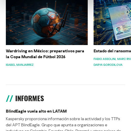
Wardriving en México: preparativos para
Estado del ransomw
la Copa Mundial de Fútbol 2026
FABIO ASSOLINI
MARC RI
ISABEL MANJARREZ
DARYA GORODILOVA
INFORMES
BlindEagle vuela alto en LATAM
Kaspersky proporciona información sobre la actividad y los TTPs
del APT BlindEagle. Grupo que apunta a organizaciones e
individuos en Colombia, Ecuador, Chile, Panamá y otros países de