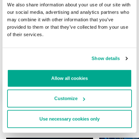
Su dirección de correo electrónico no será publicada.
Los
We also share information about your use of our site with
campos obligatorios están marcados con
*
our social media, advertising and analytics partners who
may combine it with other information that you’ve
provided to them or that they’ve collected from your use
of their services.
Nombre
*
Correo electrónico
*
Show details
Allow all cookies
Customize
Use necessary cookies only
ÚLTIMAS PUBLICACIONES