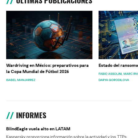
ÚLTIMAS PUBLICACIONES
Wardriving en México: preparativos para
Estado del ransomw
la Copa Mundial de Fútbol 2026
FABIO ASSOLINI
MARC RI
ISABEL MANJARREZ
DARYA GORODILOVA
INFORMES
BlindEagle vuela alto en LATAM
Kaspersky proporciona información sobre la actividad y los TTPs