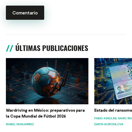
ÚLTIMAS PUBLICACIONES
Wardriving en México: preparativos para
Estado del ransomw
la Copa Mundial de Fútbol 2026
FABIO ASSOLINI
MARC RI
ISABEL MANJARREZ
DARYA GORODILOVA