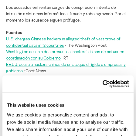
Los acusados enfrentan cargos de conspiración, intento de
intrusión a sistemas informáticos, fraude y robo agravado. Por el
momento los acusados siguen prófugos.
Fuentes
U. S. charges Chinese hackers in alleged theft of vast trove of
confidential data in 12 countries
• The Washington Post
Washington acusa a dos presuntos ‘hackers’ chinos de actuar en
coordinación con su Gobierno
• RT
EE.UU. acusa a hackers chinos de un ataque dirigido a empresas y
gobierno
• Cnet News
Estados Unidos acusa a hackers chinos de
lanzar ciberataques a sus compañías y
agencias
This website uses cookies
We use cookies to personalise content and ads, to
Su dirección de correo electrónico no será publicada.
Los
provide social media features and to analyse our traffic.
campos obligatorios están marcados con
*
We also share information about your use of our site with