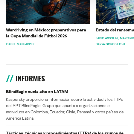
Wardriving en México: preparativos para
Estado del ransomw
la Copa Mundial de Fútbol 2026
FABIO ASSOLINI
MARC RI
ISABEL MANJARREZ
DARYA GORODILOVA
INFORMES
BlindEagle vuela alto en LATAM
Kaspersky proporciona información sobre la actividad y los TTPs
del APT BlindEagle. Grupo que apunta a organizaciones e
individuos en Colombia, Ecuador, Chile, Panamá y otros países de
América Latina.
Tácticas, técnicas y procedimientos (TTPs) de los grupos de