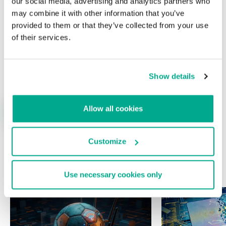
our social media, advertising and analytics partners who
may combine it with other information that you’ve
provided to them or that they’ve collected from your use
of their services.
Nombre
*
Correo electrónico
*
Show details
Allow all cookies
Customize
ÚLTIMAS PUBLICACIONES
Use necessary cookies only