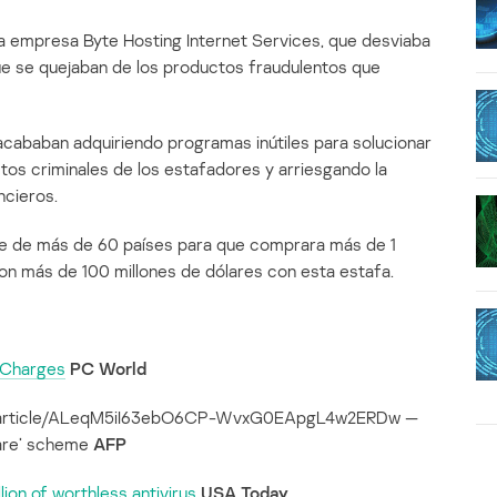
a empresa Byte Hosting Internet Services, que desviaba
que se quejaban de los productos fraudulentos que
 acababan adquiriendo programas inútiles para solucionar
ctos criminales de los estafadores y arriesgando la
ncieros.
e de más de 60 países para que comprara más de 1
on más de 100 millones de dólares con esta estafa.
 Charges
PC World
p/article/ALeqM5iI63ebO6CP-WvxG0EApgL4w2ERDw —
eware’ scheme
AFP
lion of worthless antivirus
USA Today