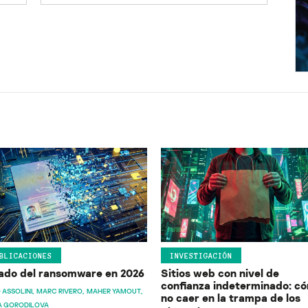
BLICACIONES
INVESTIGACIÓN
ado del ransomware en 2026
Sitios web con nivel de
confianza indeterminado: c
 ASSOLINI
MARC RIVERO
MAHER YAMOUT
no caer en la trampa de los
A GORODILOVA