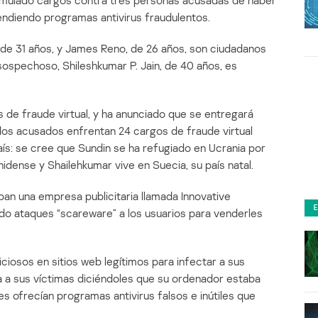
rmulado cargos contra tres personas acusadas de haber
ndiendo programas antivirus fraudulentos.
 de 31 años, y James Reno, de 26 años, son ciudadanos
sospechoso, Shileshkumar P. Jain, de 40 años, es
de fraude virtual, y ha anunciado que se entregará
os acusados enfrentan 24 cargos de fraude virtual
ís: se cree que Sundin se ha refugiado en Ucrania por
idense y Shailehkumar vive en Suecia, su país natal.
an una empresa publicitaria llamada Innovative
ando ataques “scareware” a los usuarios para venderles
ciosos en sitios web legítimos para infectar a sus
a a sus víctimas diciéndoles que su ordenador estaba
les ofrecían programas antivirus falsos e inútiles que