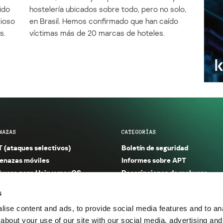
ido
hostelería ubicados sobre todo, pero no solo,
cioso
en Brasil. Hemos confirmado que han caído
s.
víctimas más de 20 marcas de hoteles.
NAZAS
CATEGORÍAS
 (ataques selectivos)
Boletín de seguridad
nazas móviles
Informes sobre APT
ware para Unix y macOS
Descripciones de malware
ware para Windows
Investigación
s
orno seguro (IoT)
Informes sobre malware
ise content and ads, to provide social media features and to anal
nazas financieras
Informes sobre spam y phishin
about your use of our site with our social media, advertising and
nazas industriales
Publicaciones