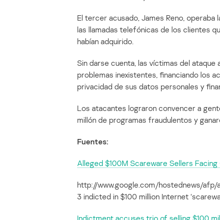
El tercer acusado, James Reno, operaba l
las llamadas telefónicas de los clientes 
habían adquirido.
Sin darse cuenta, las víctimas del ataque
problemas inexistentes, financiando los a
privacidad de sus datos personales y fina
Los atacantes lograron convencer a gent
millón de programas fraudulentos y ganar
Fuentes:
Alleged $100M Scareware Sellers Facing
http://www.google.com/hostednews/af
3 indicted in $100 million Internet ‘scar
Indictment accuses trio of selling $100 mil