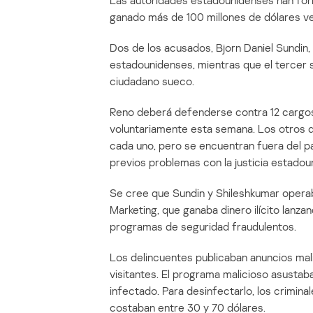
Las autoridades estadounidenses han fo
ganado más de 100 millones de dólares ve
Dos de los acusados, Bjorn Daniel Sundin,
estadounidenses, mientras que el tercer 
ciudadano sueco.
Reno deberá defenderse contra 12 cargos 
voluntariamente esta semana. Los otros d
cada uno, pero se encuentran fuera del pa
previos problemas con la justicia estadoun
Se cree que Sundin y Shileshkumar operab
Marketing, que ganaba dinero ilícito lanz
programas de seguridad fraudulentos.
Los delincuentes publicaban anuncios mali
visitantes. El programa malicioso asustab
infectado. Para desinfectarlo, los crimina
costaban entre 30 y 70 dólares.