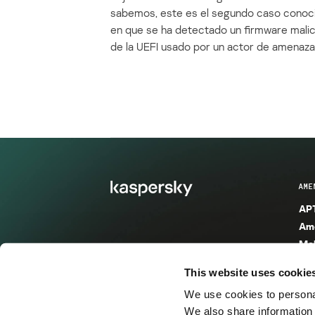
sabemos, este es el segundo caso conoc
en que se ha detectado un firmware mali
de la UEFI usado por un actor de amenaza
AME
APT
Ame
Mal
Mal
This website uses cookie
Ent
We use cookies to personal
Ame
We also share information 
Ame