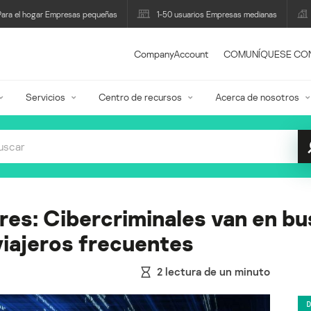
Para el hogar Empresas pequeñas
1-50 usuarios Empresas medianas
CompanyAccount
COMUNÍQUESE CO
Servicios
Centro de recursos
Acerca de nosotros
es: Cibercriminales van en bus
viajeros frecuentes
2
lectura de un minuto