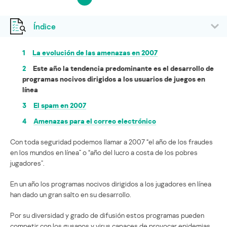
Índice
1
La evolución de las amenazas en 2007
2
Este año la tendencia predominante es el desarrollo de
programas nocivos dirigidos a los usuarios de juegos en
línea
3
El spam en 2007
4
Amenazas para el correo electrónico
Con toda seguridad podemos llamar a 2007 “el año de los fraudes
en los mundos en línea” o “año del lucro a costa de los pobres
jugadores”.
En un año los programas nocivos dirigidos a los jugadores en línea
han dado un gran salto en su desarrollo.
Por su diversidad y grado de difusión estos programas pueden
competir con los gusanos y virus capaces de provocar epidemias