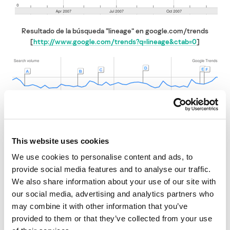
Resultado de la búsqueda “lineage” en google.com/trends
[
http://www.google.com/trends?q=lineage&ctab=0
]
Resultado de la búsqueda “wow” en google.com/trends
This website uses cookies
[
http://www.google.com/trends?q=wow&ctab=0
]
We use cookies to personalise content and ads, to
Como podemos ver, a lo largo del año se pierde interés en
provide social media features and to analyse our traffic.
“Lineage2”, mientras que World of Warcraft no pierde su puesto.
We also share information about your use of our site with
De esta manera el interés por los juegos en línea entre los autores
our social media, advertising and analytics partners who
de troyanos concuerda con la popularidad de juegos en Internet.
may combine it with other information that you’ve
provided to them or that they’ve collected from your use
Programas VirWare