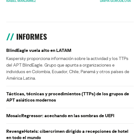
ISABEL MANJARREZ
DARYA GORODILOVA
INFORMES
BlindEagle vuela alto en LATAM
Kaspersky proporciona información sobre la actividad y los TTPs
del APT BlindEagle. Grupo que apunta a organizaciones e
individuos en Colombia, Ecuador, Chile, Panamá y otros países de
América Latina.
Tácticas, técnicas y procedimientos (TTPs) de los grupos de
APT asiáticos modernos
MosaicRegressor: acechando en las sombras de UEFI
RevengeHotels: cibercrimen dirigido a recepciones de hotel
en todo el mundo