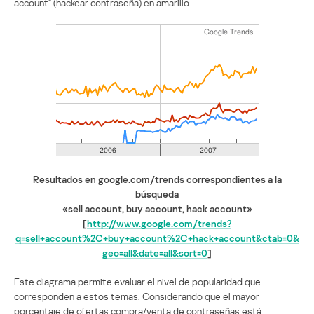
account” (hackear contraseña) en amarillo.
Resultados en google.com/trends correspondientes a la
búsqueda
«sell account, buy account, hack account»
[
http://www.google.com/trends?
q=sell+account%2C+buy+account%2C+hack+account&ctab=0&
geo=all&date=all&sort=0
]
Este diagrama permite evaluar el nivel de popularidad que
corresponden a estos temas. Considerando que el mayor
porcentaje de ofertas compra/venta de contraseñas está