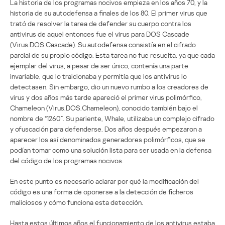
La historia de los programas nocivos empieza en los años 70, y la
historia de su autodefensa a finales de los 80. El primer virus que
trató de resolver la tarea de defender su cuerpo contra los
antivirus de aquel entonces fue el virus para DOS Cascade
(Virus.DOS.Cascade). Su autodefensa consistía en el cifrado
parcial de su propio código. Esta tarea no fue resuelta, ya que cada
ejemplar del virus, a pesar de ser único, contenía una parte
invariable, que lo traicionaba y permitía que los antivirus lo
detectasen. Sin embargo, dio un nuevo rumbo a los creadores de
virus y dos años más tarde apareció el primer virus polimórfico,
Chameleon (Virus.DOS.Chameleon), conocido también bajo el
nombre de “1260”. Su pariente, Whale, utilizaba un complejo cifrado
y ofuscación para defenderse. Dos años después empezaron a
aparecer los así denominados generadores polimórficos, que se
podían tomar como una solución lista para ser usada en la defensa
del código de los programas nocivos.
En este punto es necesario aclarar por qué la modificación del
código es una forma de oponerse a la detección de ficheros
maliciosos y cómo funciona esta detección.
Hasta estos últimos años el funcionamiento de los antivirus estaba