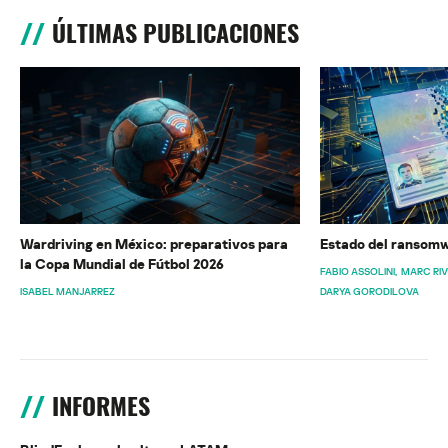
ÚLTIMAS PUBLICACIONES
Wardriving en México: preparativos para
Estado del ransomw
la Copa Mundial de Fútbol 2026
FABIO ASSOLINI
MARC RI
ISABEL MANJARREZ
DARYA GORODILOVA
INFORMES