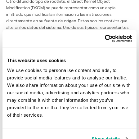
Otro difundido tipo de rootkits, el Direct Kernel Object
Modification (DKOM) se puede representar como un espía
infiltrado que modifica la información o las instrucciones
directamente en su fuente de origen. Estos son los rootkits que
alteran los datos del sistema. Uno de sus típicos representantes
es el utilitario FU; funciones correspondientes están presentes en
el troyano Gromozon (Trojan.Win32.Gromp).
Una tecnología posterior, que formalmente corresponde al tipo de
rootkit aquí definido es el camuflaje de ficheros en los flujos
This website uses cookies
alternativos de datos (Alternate Data Streams, ADS) del sistema
We use cookies to personalise content and ads, to
NTFS. Fue usada por primera vez en el año 2000 en el programa
provide social media features and to analyse our traffic.
Stream (
Virus.Win32.Stream
) y reapareció en 2006 en Mailbot y
We also share information about your use of our site with
Gromozon. En rigor, la explotación de ADS no es tanto un método
de engañar al sistema como el uso de una de sus funciones poco
our social media, advertising and analytics partners who
conocidas. Por eso es que tiene pocas perspectivas.
may combine it with other information that you’ve
provided to them or that they’ve collected from your use
of their services.
Fig. 6. El programa nocivo Mailbot (Rustock) explota
un flujo del directorio del sistema
Una más de las tecnologías poco conocidas que entra en la
Show details