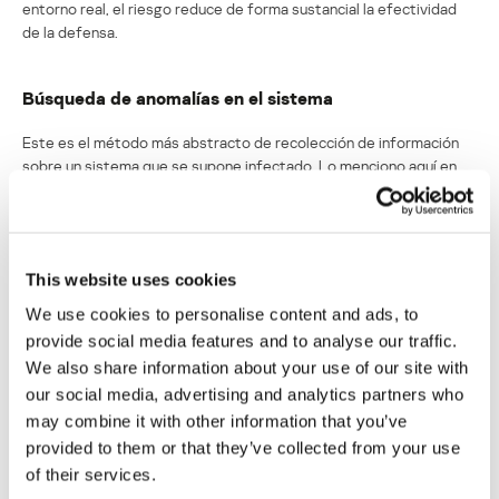
entorno real, el riesgo reduce de forma sustancial la efectividad
de la defensa.
Búsqueda de anomalías en el sistema
Este es el método más abstracto de recolección de información
sobre un sistema que se supone infectado. Lo menciono aquí en
primer lugar como continuación lógica y límite de abstracción en la
lista de tecnologías.
Este método se basa en los siguientes supuestos:
This website uses cookies
el sistema operativo junto a los programas que se ejecutan en
We use cookies to personalise content and ads, to
el mismo es un sistema integral;
provide social media features and to analyse our traffic.
le es inherente cierto “estado del sistema”;
We also share information about your use of our site with
our social media, advertising and analytics partners who
si en este entorno se está ejecutando un código nocivo, el
estado del sistema se considera “enfermo” y se diferencia del
may combine it with other information that you’ve
estado “saludable” de un sistema que no contiene código
provided to them or that they’ve collected from your use
nocivo;
of their services.