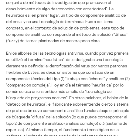
conjunto de métodos de investigación que promueven el
descubrimiento de algo desconocido con anterioridad”. La
heurística es, en primer lugar, un tipo de componente analítico de
defensa, y no una tecnología determinada. Fuera del tema
concreto, en el contexto de solución de problemas, este tipo de
componente analítico corresponde al método de solución “difusa”
(fuzzy) de tareas planteadas de manera poco clara.
En los albores de las tecnologías antivirus, cuando por vez primera
se utilizó el término “heurística”, éste designaba una tecnología
claramente definida: la identificación del virus por varios patrones
flexibles de bytes, es decir, un sistema que constaba de un
componente técnico del tipo (1) “trabajo con ficheros” y analítico (2)
“comparación compleja”. Hoy en día el término “heurística” por lo
común se usa en un sentido más amplio de “tecnología de
búsqueda de programas nocivos”. En otras palabras, al hablar de la
“detección heurística”, el fabricante sobreentiende cierto sistema
de protección cuyo componente analítico funciona bajo el principio
de búsqueda “difusa” de la solución (lo que puede corresponder al
tipo 2 de componente analítico (análisis complejo) o 3 (sistema de
expertos). Al mismo tiempo, el fundamento tecnológico de la
defensa, el método de recolección de la información para su