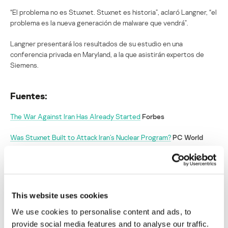
“El problema no es Stuxnet. Stuxnet es historia”, aclaró Langner, “el
problema es la nueva generación de malware que vendrá”.
Langner presentará los resultados de su estudio en una
conferencia privada en Maryland, a la que asistirán expertos de
Siemens.
Fuentes:
The War Against Iran Has Already Started
Forbes
Was Stuxnet Built to Attack Iran’s Nuclear Program?
PC World
Expert: Stuxnet was built to sabotage Iran nuclear plant
Cnet
News
This website uses cookies
Experto cree que Stuxnet fue creado como
arma para una ciberguerra contra Irán
We use cookies to personalise content and ads, to
provide social media features and to analyse our traffic.