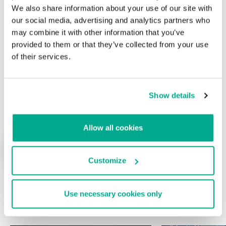
Su dirección de correo electrónico no será publicada.
Los
We also share information about your use of our site with
campos obligatorios están marcados con
*
our social media, advertising and analytics partners who
may combine it with other information that you’ve
provided to them or that they’ve collected from your use
of their services.
Nombre
*
Correo electrónico
*
Show details
Allow all cookies
Customize
Use necessary cookies only
ÚLTIMAS PUBLICACIONES