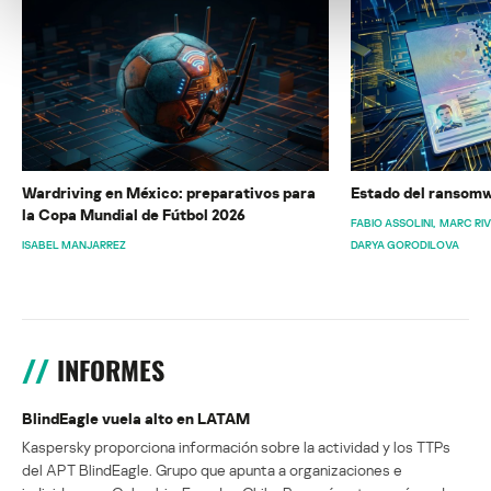
Wardriving en México: preparativos para
Estado del ransomw
la Copa Mundial de Fútbol 2026
FABIO ASSOLINI
MARC RI
ISABEL MANJARREZ
DARYA GORODILOVA
INFORMES
BlindEagle vuela alto en LATAM
Kaspersky proporciona información sobre la actividad y los TTPs
del APT BlindEagle. Grupo que apunta a organizaciones e