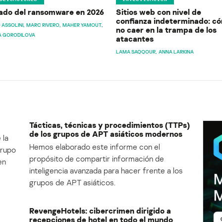
ado del ransomware en 2026
Sitios web con nivel de
confianza indeterminado: c
 ASSOLINI
MARC RIVERO
MAHER YAMOUT
no caer en la trampa de los
A GORODILOVA
atacantes
LAMA SAQQOUR
ANNA LARKINA
Tácticas, técnicas y procedimientos (TTPs)
de los grupos de APT asiáticos modernos
 la
Hemos elaborado este informe con el
Grupo
propósito de compartir información de
en
inteligencia avanzada para hacer frente a los
grupos de APT asiáticos.
RevengeHotels: cibercrimen dirigido a
recepciones de hotel en todo el mundo