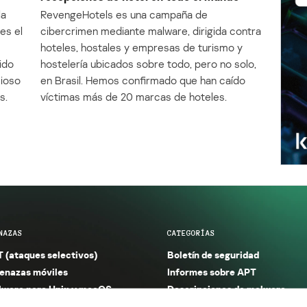
la
RevengeHotels es una campaña de
es el
cibercrimen mediante malware, dirigida contra
e
hoteles, hostales y empresas de turismo y
ido
hostelería ubicados sobre todo, pero no solo,
cioso
en Brasil. Hemos confirmado que han caído
s.
víctimas más de 20 marcas de hoteles.
NAZAS
CATEGORÍAS
 (ataques selectivos)
Boletín de seguridad
nazas móviles
Informes sobre APT
ware para Unix y macOS
Descripciones de malware
ware para Windows
Investigación