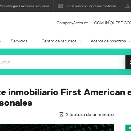
Para el hogar Empresas pequeñas
1-50 usuarios Empresas medianas
CompanyAccount
COMUNÍQUESE CO
Servicios
Centro de recursos
Acerca de nosotros
nte inmobiliario First American
sonales
2
lectura de un minuto