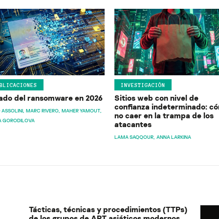
BLICACIONES
INVESTIGACIÓN
ado del ransomware en 2026
Sitios web con nivel de
confianza indeterminado: c
 ASSOLINI
MARC RIVERO
MAHER YAMOUT
no caer en la trampa de los
A GORODILOVA
atacantes
LAMA SAQQOUR
ANNA LARKINA
Tácticas, técnicas y procedimientos (TTPs)
de los grupos de APT asiáticos modernos