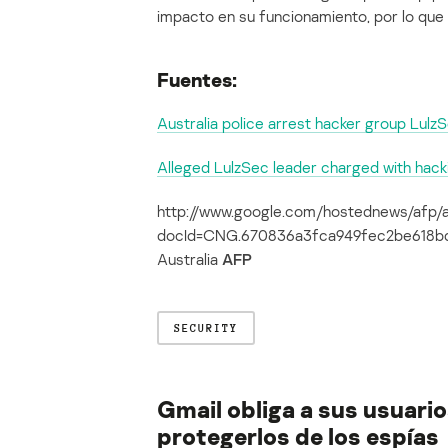
impacto en su funcionamiento, por lo que
Fuentes:
Australia police arrest hacker group LulzS
Alleged LulzSec leader charged with hack
http://www.google.com/hostednews/afp/
docId=CNG.670836a3fca949fec2be618bd57
Australia
AFP
SECURITY
Gmail obliga a sus usuari
protegerlos de los espías