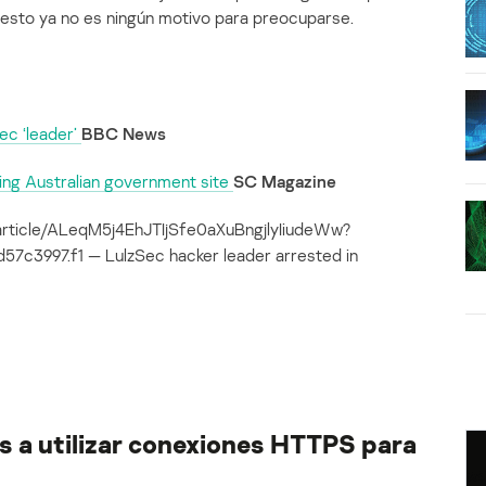
 esto ya no es ningún motivo para preocuparse.
ec ‘leader’
BBC News
ing Australian government site
SC Magazine
article/ALeqM5j4EhJTIjSfe0aXuBngjlyIiudeWw?
c3997.f1 — LulzSec hacker leader arrested in
os a utilizar conexiones HTTPS para