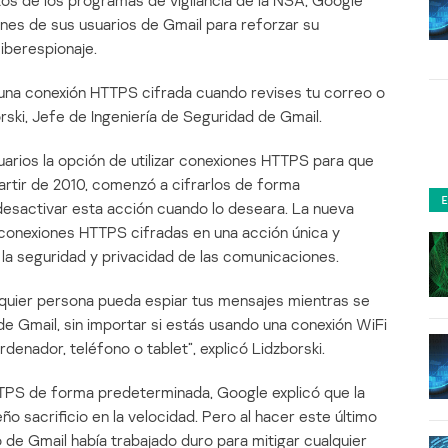
os de los programas de vigilancia de la NSA, Google
nes de sus usuarios de Gmail para reforzar su
iberespionaje.
rá una conexión HTTPS cifrada cuando revises tu correo o
rski, Jefe de Ingeniería de Seguridad de Gmail.
arios la opción de utilizar conexiones HTTPS para que
artir de 2010, comenzó a cifrarlos de forma
desactivar esta acción cuando lo deseara. La nueva
conexiones HTTPS cifradas en una acción única y
 la seguridad y privacidad de las comunicaciones.
quier persona pueda espiar tus mensajes mientras se
de Gmail, sin importar si estás usando una conexión WiFi
enador, teléfono o tablet”, explicó Lidzborski.
TTPS de forma predeterminada, Google explicó que la
ño sacrificio en la velocidad. Pero al hacer este último
de Gmail había trabajado duro para mitigar cualquier