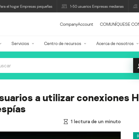
Para el hogar Empresas pequeñas
1-50 usuarios Empresas medianas
CompanyAccount
COMUNÍQUESE CO
Servicios
Centro de recursos
Acerca de nosotros
usuarios a utilizar conexiones
espías
1
lectura de un minuto