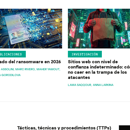
BLICACIONES
INVESTIGACIÓN
ado del ransomware en 2026
Sitios web con nivel de
confianza indeterminado: c
 ASSOLINI
MARC RIVERO
MAHER YAMOUT
no caer en la trampa de los
A GORODILOVA
atacantes
LAMA SAQQOUR
ANNA LARKINA
Tácticas, técnicas y procedimientos (TTPs)