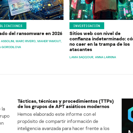
BLICACIONES
INVESTIGACIÓN
ado del ransomware en 2026
Sitios web con nivel de
confianza indeterminado: c
 ASSOLINI
MARC RIVERO
MAHER YAMOUT
no caer en la trampa de los
A GORODILOVA
atacantes
LAMA SAQQOUR
ANNA LARKINA
Tácticas, técnicas y procedimientos (TTPs)
de los grupos de APT asiáticos modernos
 la
Hemos elaborado este informe con el
Grupo
propósito de compartir información de
en
inteligencia avanzada para hacer frente a los