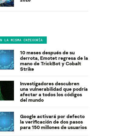
EN LA MISMA CATEGORÍA
10 meses después de su
derrota, Emotet regresa de la
mano de TrickBot y Cobalt
Strike
Investigadores descubren
una vulnerabilidad que podría
afectar a todos los códigos
del mundo
Google activará por defecto
la verificación de dos pasos
para 150 millones de usuarios