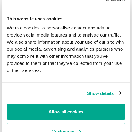
This website uses cookies
We use cookies to personalise content and ads, to
provide social media features and to analyse our traffic.
We also share information about your use of our site with
ACTUALIZACIÓN 5
después de analizar la última evidencia, parece
our social media, advertising and analytics partners who
que la explicación más probable para el incidente de
may combine it with other information that you’ve
secuestro/envenenamiento de DNS de hoy sea que el Registro de
Alto Nivel de Dominios Rumanos (RoTLD) está comprometido. A
provided to them or that they’ve collected from your use
principios de este mes se vio un incidente similar en el Registro de
of their services.
Dominios de Irlanda (IEDR). Puedes ver la declaración de IEDR
aquí
.
RoTLD todavía no ha publicado ninguna declaración.
La lista completa de dominios .RO afectados por el incidente de
Show details
hoy:
google.ro
Allow all cookies
yahoo.ro
microsoft.ro
Customize