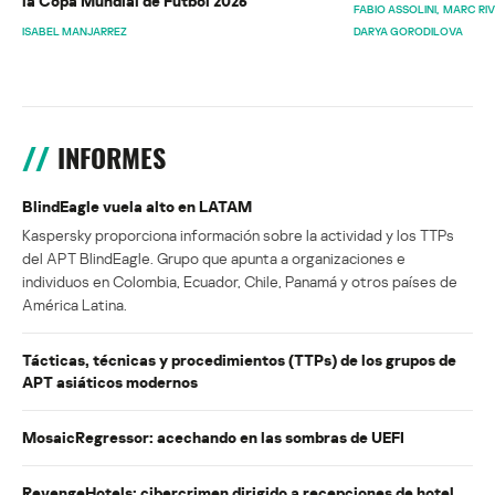
la Copa Mundial de Fútbol 2026
FABIO ASSOLINI
MARC RI
ISABEL MANJARREZ
DARYA GORODILOVA
INFORMES
BlindEagle vuela alto en LATAM
Kaspersky proporciona información sobre la actividad y los TTPs
del APT BlindEagle. Grupo que apunta a organizaciones e
individuos en Colombia, Ecuador, Chile, Panamá y otros países de
América Latina.
Tácticas, técnicas y procedimientos (TTPs) de los grupos de
APT asiáticos modernos
MosaicRegressor: acechando en las sombras de UEFI
RevengeHotels: cibercrimen dirigido a recepciones de hotel