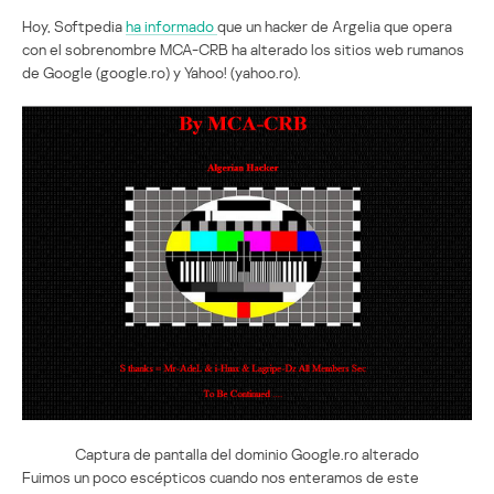
Hoy, Softpedia
ha informado
que un hacker de Argelia que opera
con el sobrenombre MCA-CRB ha alterado los sitios web rumanos
de Google (google.ro) y Yahoo! (yahoo.ro).
Captura de pantalla del dominio Google.ro alterado
Fuimos un poco escépticos cuando nos enteramos de este