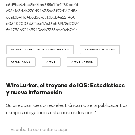
c6d95a37ba39c0fa6688d12b4260ee7d
c9841e34da270d94b35ae3f724160d5e
dca13b4ff64bcd6876c13bbb4a22f450
e03402006332a6e17c36e569178d2097
fb4756b924c5943cdb73f5aec0cb7b14
MALWARE PARA DISPOSITIVOS MÓVILES
MICROSOFT WINDOWS
APPLE MACOS
APPLE
APPLE IPHONE
WireLurker, el troyano de iOS: Estadísticas
y nueva información
Su dirección de correo electrónico no será publicada.
Los
campos obligatorios están marcados con
*