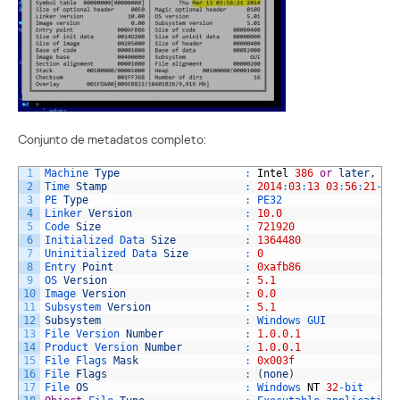
Conjunto de metadatos completo:
1
Machine 
Type
:
Intel
386
or
later
,
an
2
Time 
Stamp
:
2014
:
03
:
13
03
:
56
:
21
-
04
3
PE 
Type
:
PE32
4
Linker 
Version
:
10.0
5
Code 
Size
:
721920
6
Initialized 
Data 
Size
:
1364480
7
Uninitialized 
Data 
Size
:
0
8
Entry 
Point
:
0xafb86
9
OS 
Version
:
5.1
10
Image 
Version
:
0.0
11
Subsystem 
Version
:
5.1
12
Subsystem
:
Windows 
GUI
13
File 
Version 
Number
:
1.0.0.1
14
Product 
Version 
Number
:
1.0.0.1
15
File 
Flags 
Mask
:
0x003f
16
File 
Flags
:
(
none
)
17
File 
OS
:
Windows 
NT
32
-
bit