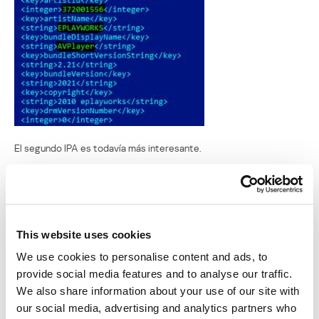
El segundo IPA es todavía más interesante.
This website uses cookies
We use cookies to personalise content and ads, to
provide social media features and to analyse our traffic.
Es posible que se haya creado en marzo 2014. “apps” se comunica
We also share information about your use of our site with
con el infame “comeinbaby[.]com”:
our social media, advertising and analytics partners who