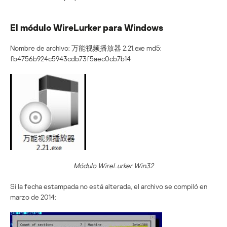
El módulo WireLurker para Windows
Nombre de archivo: 万能视频播放器 2.21.exe md5:
fb4756b924c5943cdb73f5aec0cb7b14
Módulo WireLurker Win32
Si la fecha estampada no está alterada, el archivo se compiló en
marzo de 2014: