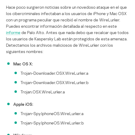
Hace poco surgieron noticias sobre un novedoso ataque en el que
los cibercriminales infectaban a los usuarios de iPhone y Mac OSX
con un programa peculiar que recibió el nombre de WireLurker.
Puedes encontrar información detallada al respecto en este
informe
de Palo Alto. Antes que nada debo que recalcar que todos
los usuarios de Kaspersky Lab están protegidos de esta amenaza.
Detectamos los archivos maliciosos de WireLurker con los
siguientes nombres:
Mac OS X:
Trojan-Downloader.OSX.WireLurker.a
Trojan-Downloader.OSX.WireLurker.b
Trojan.OSX.WireLurker.a
Apple iOS:
Trojan-Spy.IphoneOS.WireLurker.a
Trojan-Spy.IphoneOS.WireLurker.b