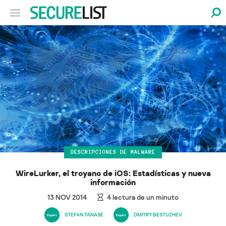
DESCRIPCIONES DE MALWARE
WireLurker, el troyano de iOS: Estadísticas y nueva
información
13 NOV 2014
4
lectura de un minuto
STEFAN TANASE
DMITRY BESTUZHEV