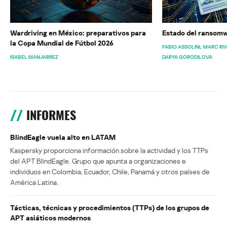
Wardriving en México: preparativos para
Estado del ransomw
la Copa Mundial de Fútbol 2026
FABIO ASSOLINI
MARC RI
ISABEL MANJARREZ
DARYA GORODILOVA
INFORMES
BlindEagle vuela alto en LATAM
Kaspersky proporciona información sobre la actividad y los TTPs
del APT BlindEagle. Grupo que apunta a organizaciones e
individuos en Colombia, Ecuador, Chile, Panamá y otros países de
América Latina.
Tácticas, técnicas y procedimientos (TTPs) de los grupos de
APT asiáticos modernos