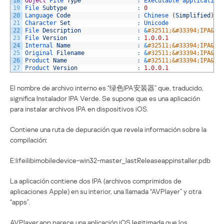
18
Object
File 
Type
:
Executable 
application
19
File 
Subtype
:
0
20
Language 
Code
:
Chinese
(
Simplified
)
21
Character 
Set
:
Unicode
22
File 
Description
:
&
#32511;&#33394;IPA&#2
23
File 
Version
:
1.0.0.1
24
Internal 
Name
:
&
#32511;&#33394;IPA&#2
25
Original 
Filename
:
&
#32511;&#33394;IPA&#2
26
Product 
Name
:
&
#32511;&#33394;IPA&#2
27
Product 
Version
:
1.0.0.1
El nombre de archivo interno es “绿色IPA安装器” que, traducido,
significa Instalador IPA Verde. Se supone que es una aplicación
para instalar archivos IPA en dispositivos iOS.
Contiene una ruta de depuración que revela información sobre la
compilación:
E:lifeilibimobiledevice-win32-master_lastReleaseappinstaller.pdb
La aplicación contiene dos IPA (archivos comprimidos de
aplicaciones Apple) en su interior, una llamada “AVPlayer” y otra
“apps”.
AVPlayer.app parece una aplicación iOS legitimada que los