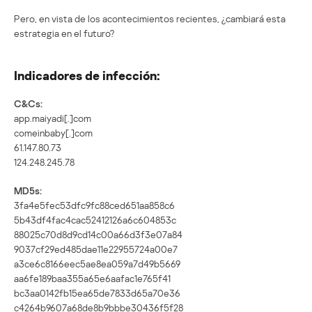
Pero, en vista de los acontecimientos recientes, ¿cambiará esta
estrategia en el futuro?
Indicadores de infección:
C&Cs:
app.maiyadi[.]com
comeinbaby[.]com
61.147.80.73
124.248.245.78
MD5s:
3fa4e5fec53dfc9fc88ced651aa858c6
5b43df4fac4cac52412126a6c604853c
88025c70d8d9cd14c00a66d3f3e07a84
9037cf29ed485dae11e22955724a00e7
a3ce6c8166eec5ae8ea059a7d49b5669
aa6fe189baa355a65e6aafac1e765f41
bc3aa0142fb15ea65de7833d65a70e36
c4264b9607a68de8b9bbbe30436f5f28