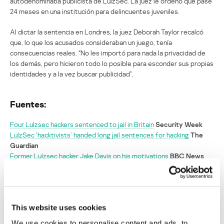
autodenominaba publicista de LulzSec. La juez le ordenó que pase
24 meses en una institución para delincuentes juveniles.
Al dictar la sentencia en Londres, la juez Deborah Taylor recalcó
que, lo que los acusados consideraban un juego, tenía
consecuencias reales. “No les importó para nada la privacidad de
los demás, pero hicieron todo lo posible para esconder sus propias
identidades y a la vez buscar publicidad”.
Fuentes:
Four Lulzsec hackers sentenced to jail in Britain
Security Week
LulzSec ‘hacktivists’ handed long jail sentences for hacking
The
Guardian
Former Lulzsec hacker Jake Davis on his motivations
BBC News
SECURITY
This website uses cookies
We use cookies to personalise content and ads, to