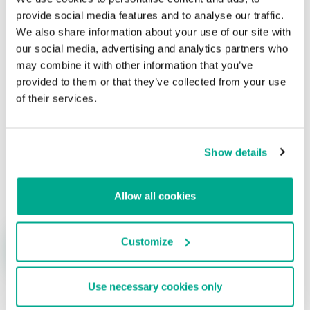
Gran Bretaña envía a prisión a cuatro
provide social media features and to analyse our traffic.
hackers de LulzSec
We also share information about your use of our site with
our social media, advertising and analytics partners who
Su dirección de correo electrónico no será publicada.
Los
may combine it with other information that you’ve
campos obligatorios están marcados con
*
provided to them or that they’ve collected from your use
of their services.
Show details
Nombre
*
Correo electrónico
*
Allow all cookies
Customize
Use necessary cookies only