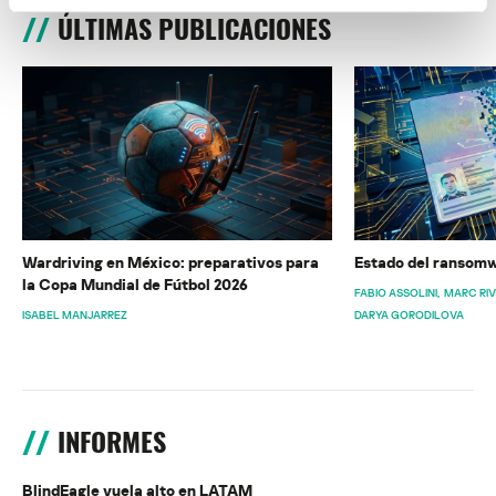
ÚLTIMAS PUBLICACIONES
Wardriving en México: preparativos para
Estado del ransomw
la Copa Mundial de Fútbol 2026
FABIO ASSOLINI
MARC RI
ISABEL MANJARREZ
DARYA GORODILOVA
INFORMES
BlindEagle vuela alto en LATAM