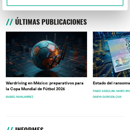
ÚLTIMAS PUBLICACIONES
Wardriving en México: preparativos para
Estado del ransomw
la Copa Mundial de Fútbol 2026
FABIO ASSOLINI
MARC RI
ISABEL MANJARREZ
DARYA GORODILOVA