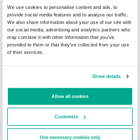
We use cookies to personalise content and ads, to
Grandes de la tecnología se alían para
provide social media features and to analyse our traffic.
investigar y proteger el Internet de las
We also share information about your use of our site with
Cosas
our social media, advertising and analytics partners who
may combine it with other information that you’ve
Su dirección de correo electrónico no será publicada.
Los
provided to them or that they’ve collected from your use
campos obligatorios están marcados con
*
of their services.
Show details
Nombre
*
Correo electrónico
*
Allow all cookies
Customize
Use necessary cookies only