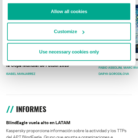
Allow all cookies
Customize
Use necessary cookies only
Wardriving en México: preparativos para
Estado del ransomw
la Copa Mundial de Fútbol 2026
FABIO ASSOLINI
MARC RI
ISABEL MANJARREZ
DARYA GORODILOVA
INFORMES
BlindEagle vuela alto en LATAM
Kaspersky proporciona información sobre la actividad y los TTPs
del APT BlindEagle. Grupo que apunta a organizaciones e