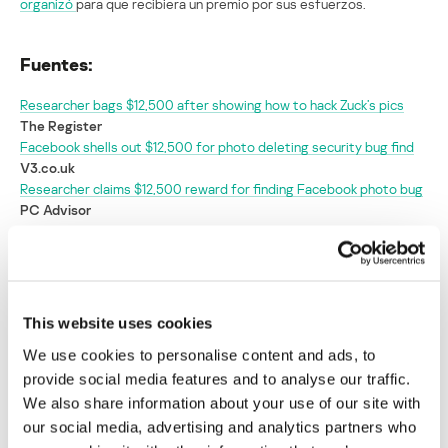
organizó
para que recibiera un premio por sus esfuerzos.
Fuentes:
Researcher bags $12,500 after showing how to hack Zuck’s pics
The Register
Facebook shells out $12,500 for photo deleting security bug find
V3.co.uk
Researcher claims $12,500 reward for finding Facebook photo bug
PC Advisor
Hacker recibe 12.000 $ por descubrir cómo
borrar cualquier foto de Facebook
This website uses cookies
Su dirección de correo electrónico no será publicada.
Los
We use cookies to personalise content and ads, to
campos obligatorios están marcados con
*
provide social media features and to analyse our traffic.
We also share information about your use of our site with
our social media, advertising and analytics partners who