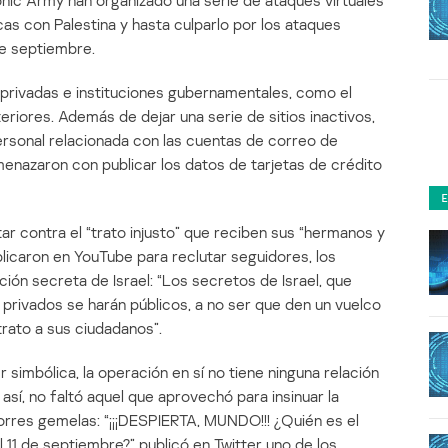
nic Army han organizado una serie de ataques virtuales
icas con Palestina y hasta culparlo por los ataques
de septiembre.
privadas e instituciones gubernamentales, como el
eriores. Además de dejar una serie de sitios inactivos,
ersonal relacionada con las cuentas de correo de
amenazaron con publicar los datos de tarjetas de crédito
r contra el “trato injusto” que reciben sus “hermanos y
licaron en YouTube para reclutar seguidores, los
ón secreta de Israel: “Los secretos de Israel, que
privados se harán públicos, a no ser que den un vuelco
trato a sus ciudadanos”.
simbólica, la operación en sí no tiene ninguna relación
así, no faltó aquel que aprovechó para insinuar la
 torres gemelas: “¡¡¡DESPIERTA, MUNDO!!! ¿Quién es el
11 de septiembre?” publicó en Twitter uno de los