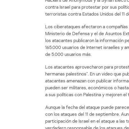
Hackers de Anonymous y la Syrian Electro
contra Israel para protestar por sus polít
terroristas contra Estados Unidos del 11 
Los ciberataques afectaron a compañías 
Ministerio de Defensa y el de Asuntos Ext
los atacantes publicaron la información p
165.000 usuarios de Internet israelíes y 
de 5.000 usuarios más.
Los atacantes aprovecharon para protesta
hermanas palestinos”. En un video que pub
atacantes amenazan con publicar informaci
pueden ser militares, económicos o hasta 
a sus políticas con Palestina y mejoren el 
Aunque la fecha del ataque puede parecer 
con los ataques del 11 de septiembre. Aun 
participación de Israel en el ataque a las
verdadero responsable de los ataques del 