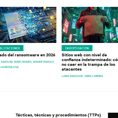
BLICACIONES
INVESTIGACIÓN
ado del ransomware en 2026
Sitios web con nivel de
confianza indeterminado: c
 ASSOLINI
MARC RIVERO
MAHER YAMOUT
no caer en la trampa de los
A GORODILOVA
atacantes
LAMA SAQQOUR
ANNA LARKINA
Tácticas, técnicas y procedimientos (TTPs)