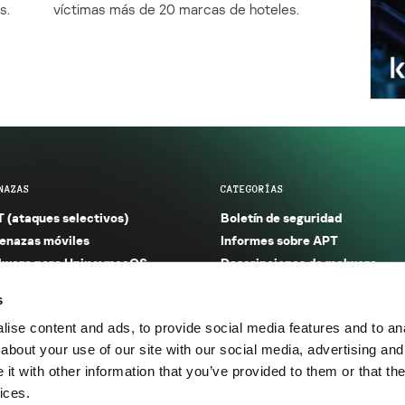
s.
víctimas más de 20 marcas de hoteles.
NAZAS
CATEGORÍAS
 (ataques selectivos)
Boletín de seguridad
nazas móviles
Informes sobre APT
ware para Unix y macOS
Descripciones de malware
ware para Windows
Investigación
s
orno seguro (IoT)
Informes sobre malware
ise content and ads, to provide social media features and to anal
nazas financieras
Informes sobre spam y phishin
about your use of our site with our social media, advertising and
nazas industriales
Publicaciones
t with other information that you’ve provided to them or that the
m y phishing
Incidentes
ices.