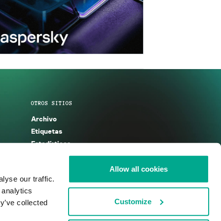
OTROS SITIOS
Archivo
Etiquetas
Estadísticas
Enciclopedia
Descripciones
Allow all cookies
yse our traffic.
g
KSB 2025
 analytics
Customize
y’ve collected