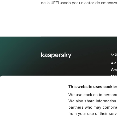
de la UEFI usado por un actor de amenaza
AME
APT
Ame
Mal
Mal
This website uses cookie
Ent
We use cookies to personal
Ame
We also share information 
Ame
partners who may combine i
Spa
from your use of their serv