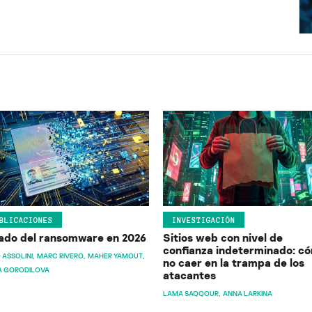
BLICACIONES
INVESTIGACIÓN
ado del ransomware en 2026
Sitios web con nivel de
confianza indeterminado: c
 ASSOLINI
MARC RIVERO
MAHER YAMOUT
no caer en la trampa de los
A GORODILOVA
atacantes
LAMA SAQQOUR
ANNA LARKINA