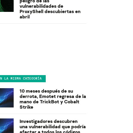
peligro de las
vulnerabilidades de
ProxyShell descubiertas en
abril
EN LA MISMA CATEGORÍA
10 meses después de su
derrota, Emotet regresa de la
mano de TrickBot y Cobalt
Strike
Investigadores descubren
una vulnerabilidad que podría
afectar a todos los códigos