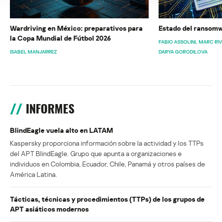
Wardriving en México: preparativos para
Estado del ransomw
la Copa Mundial de Fútbol 2026
FABIO ASSOLINI
MARC RI
ISABEL MANJARREZ
DARYA GORODILOVA
INFORMES
BlindEagle vuela alto en LATAM
Kaspersky proporciona información sobre la actividad y los TTPs
del APT BlindEagle. Grupo que apunta a organizaciones e
individuos en Colombia, Ecuador, Chile, Panamá y otros países de
América Latina.
Tácticas, técnicas y procedimientos (TTPs) de los grupos de
APT asiáticos modernos