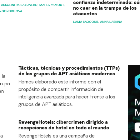
confianza indeterminado: c
 ASSOLINI
MARC RIVERO
MAHER YAMOUT
no caer en la trampa de los
A GORODILOVA
atacantes
LAMA SAQQOUR
ANNA LARKINA
Tácticas, técnicas y procedimientos (TTPs)
de los grupos de APT asiáticos modernos
 la
Hemos elaborado este informe con el
Grupo
propósito de compartir información de
en
inteligencia avanzada para hacer frente a los
grupos de APT asiáticos.
RevengeHotels: cibercrimen dirigido a
recepciones de hotel en todo el mundo
la
RevengeHotels es una campaña de