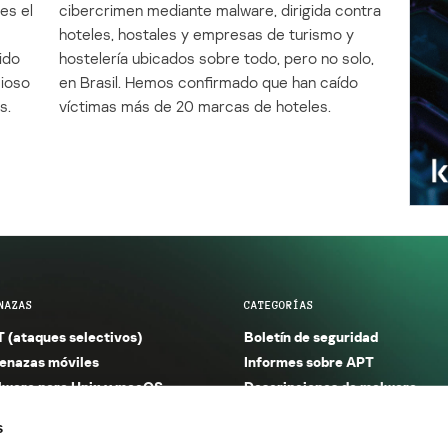
es el
cibercrimen mediante malware, dirigida contra
e
hoteles, hostales y empresas de turismo y
ido
hostelería ubicados sobre todo, pero no solo,
cioso
en Brasil. Hemos confirmado que han caído
s.
víctimas más de 20 marcas de hoteles.
NAZAS
CATEGORÍAS
 (ataques selectivos)
Boletín de seguridad
nazas móviles
Informes sobre APT
ware para Unix y macOS
Descripciones de malware
ware para Windows
Investigación
s
orno seguro (IoT)
Informes sobre malware