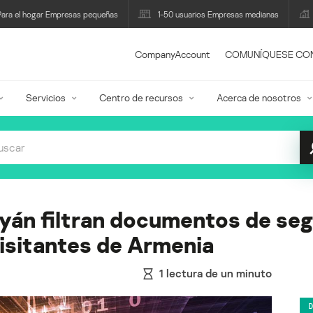
Para el hogar Empresas pequeñas
1-50 usuarios Empresas medianas
CompanyAccount
COMUNÍQUESE CO
Servicios
Centro de recursos
Acerca de nosotros
yán filtran documentos de seg
isitantes de Armenia
1
lectura de un minuto