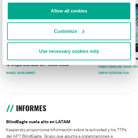
Allow all cookies
Customize
Use necessary cookies only
Wardriving en México: preparativos para
Estado del ransomw
la Copa Mundial de Fútbol 2026
FABIO ASSOLINI
MARC RI
ISABEL MANJARREZ
DARYA GORODILOVA
INFORMES
BlindEagle vuela alto en LATAM
Kaspersky proporciona información sobre la actividad y los TTPs
del APT BlindEagle. Grupo que apunta a organizaciones e