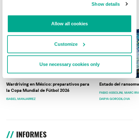
Show details
ÚLTIMAS PUBLICACIONES
Allow all cookies
Customize
Use necessary cookies only
Wardriving en México: preparativos para
Estado del ransomw
la Copa Mundial de Fútbol 2026
FABIO ASSOLINI
MARC RI
ISABEL MANJARREZ
DARYA GORODILOVA
INFORMES