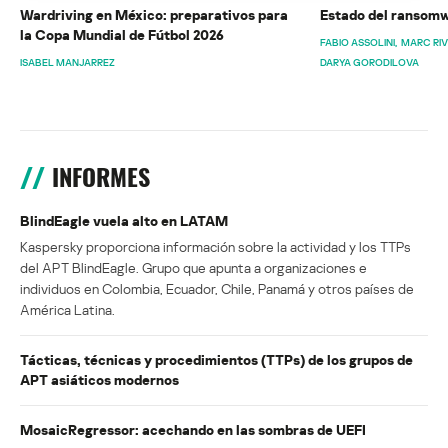
Wardriving en México: preparativos para
Estado del ransomw
la Copa Mundial de Fútbol 2026
FABIO ASSOLINI
MARC RI
ISABEL MANJARREZ
DARYA GORODILOVA
INFORMES
BlindEagle vuela alto en LATAM
Kaspersky proporciona información sobre la actividad y los TTPs
del APT BlindEagle. Grupo que apunta a organizaciones e
individuos en Colombia, Ecuador, Chile, Panamá y otros países de
América Latina.
Tácticas, técnicas y procedimientos (TTPs) de los grupos de
APT asiáticos modernos
MosaicRegressor: acechando en las sombras de UEFI