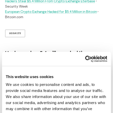
Hackers Steal $5.4 Million From Crypto Exchange Eterbase
•
Security Week
European Crypto Exchange Hacked for $5.4 Million in Bitcoin
•
Bitcoin.com
SECURITY
Hackers roban 5,4 millones de dólares en
monedas criptográficas de las billeteras de
Eterbase
Su dirección de correo electrónico no será publicada.
Los
This website uses cookies
campos obligatorios están marcados con
*
We use cookies to personalise content and ads, to
provide social media features and to analyse our traffic.
We also share information about your use of our site with
our social media, advertising and analytics partners who
may combine it with other information that you’ve