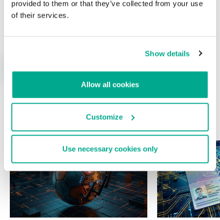
provided to them or that they’ve collected from your use
Nombre
*
Correo electrónico
*
of their services.
Show details
Allow all cookies
Customize
ÚLTIMAS PUBLICACIONES
Use necessary cookies only